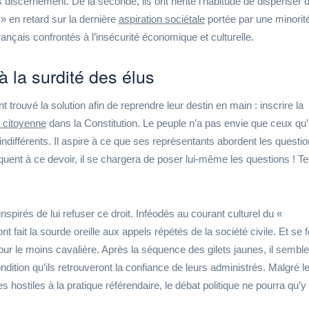
 discernement. De la seconde, ils ont hérité l’habitude de dispenser 
» en retard sur la dernière
aspiration sociétale
portée par une minorit
rançais confrontés à l’insécurité économique et culturelle.
 la surdité des élus
t trouvé la solution afin de reprendre leur destin en main : inscrire la
e citoyenne
dans la Constitution. Le peuple n’a pas envie que ceux qu’i
 indifférents. Il aspire à ce que ses représentants abordent les questi
quent à ce devoir, il se chargera de poser lui-même les questions ! Te
spirés de lui refuser ce droit. Inféodés au courant culturel du «
ont fait la sourde oreille aux appels répétés de la société civile. Et se f
pour le moins cavalière. Après la séquence des gilets jaunes, il sembl
ndition qu’ils retrouveront la confiance de leurs administrés. Malgré l
 hostiles à la pratique référendaire, le débat politique ne pourra qu’y