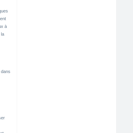
iques
ient
ux à
 la
e dans
ser