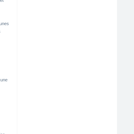
et
aunes
s
 une
s