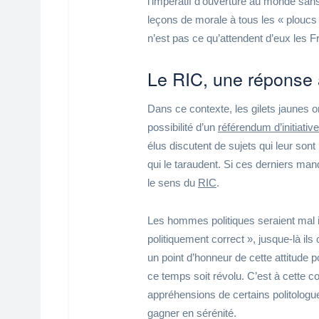
l’impératif d’ouverture au monde sans
leçons de morale à tous les « ploucs 
n’est pas ce qu’attendent d’eux les F
Le RIC, une réponse à
Dans ce contexte, les gilets jaunes on
possibilité d’un
référendum d’initiativ
élus discutent de sujets qui leur sont
qui le taraudent. Si ces derniers man
le sens du
RIC
.
Les hommes politiques seraient mal in
politiquement correct », jusque-là ils 
un point d’honneur de cette attitude 
ce temps soit révolu. C’est à cette co
appréhensions de certains politologues
gagner en sérénité.