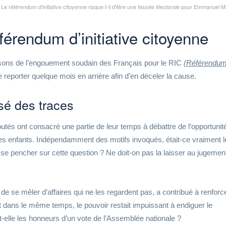
Le référendum d'initiative citoyenne risque t-il d'être une fessée électorale pour Emmanuel 
férendum d’initiative citoyenne
aisons de l’engouement soudain des Français pour le RIC
(
Référendu
se reporter quelque mois en arrière afin d’en déceler la cause.
sé des traces
tés ont consacré une partie de leur temps à débattre de l’opportunit
 des enfants. Indépendamment des motifs invoqués, était-ce vraiment l
 se pencher sur cette question ? Ne doit-on pas la laisser au jugemen
 de se mêler d’affaires qui ne les regardent pas, a contribué à renforce
 dans le même temps, le pouvoir restait impuissant à endiguer le
elle les honneurs d’un vote de l’Assemblée nationale ?