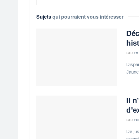
Sujets
qui pourraient vous intéresser
Déc
his
PAR
TV
Dispar
Jaunes
Il 
d’e
PAR
TH
De jus
suppri