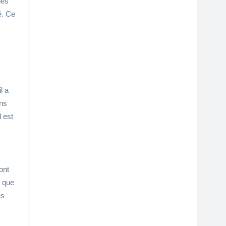
des
é. Ce
l a
ons
l est
ont
e que
es