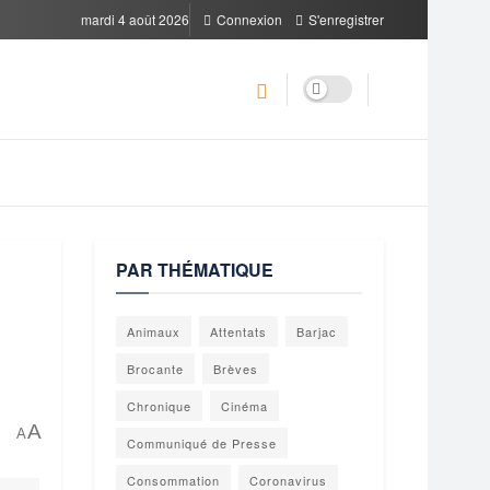
mardi 4 août 2026
Connexion
S'enregistrer
PAR THÉMATIQUE
Animaux
Attentats
Barjac
Brocante
Brèves
Chronique
Cinéma
A
A
Communiqué de Presse
Consommation
Coronavirus