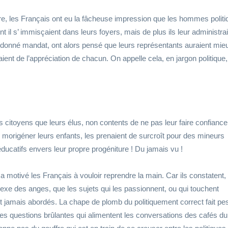
re, les Français ont eu la fâcheuse impression que les hommes polit
t il s’ immisçaient dans leurs foyers, mais de plus ils leur administra
nt donné mandat, ont alors pensé que leurs représentants auraient mie
aient de l’appréciation de chacun. On appelle cela, en jargon politique,
s citoyens que leurs élus, non contents de ne pas leur faire confianc
origéner leurs enfants, les prenaient de surcroît pour des mineurs
ducatifs envers leur propre progéniture ! Du jamais vu !
 motivé les Français à vouloir reprendre la main. Car ils constatent,
sexe des anges, que les sujets qui les passionnent, ou qui touchent
t jamais abordés. La chape de plomb du politiquement correct fait pe
es questions brûlantes qui alimentent les conversations des cafés du