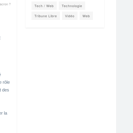
Macron ?
Tech / Web
Technologie
Tribune Libre
Vidéo
Web
m
é
e rôle
t des
r la