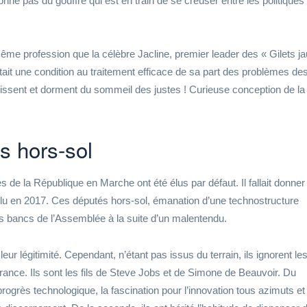
ne pas du gouffre qui est en train de se creuser entre les politiques 
me profession que la célèbre Jacline, premier leader des « Gilets j
ait une condition au traitement efficace de sa part des problèmes de
issent et dorment du sommeil des justes ! Curieuse conception de la
s hors-sol
s de la République en Marche ont été élus par défaut. Il fallait donner
élu en 2017. Ces députés hors-sol, émanation d’une technostructure
es bancs de l’Assemblée à la suite d’un malentendu.
 leur légitimité. Cependant, n’étant pas issus du terrain, ils ignorent le
rance. Ils sont les fils de Steve Jobs et de Simone de Beauvoir. Du
u progrès technologique, la fascination pour l’innovation tous azimuts et