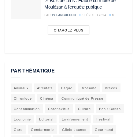
📌 Bois de Lens : Fraude du maire de
Moulézan à l’enquète publique
PAR
TV LANGUEDOC
8 FÉVRIER 2024
0
CHARGEZ PLUS
PAR THÉMATIQUE
Animaux
Attentats
Barjac
Brocante
Brèves
Chronique
Cinéma
Communiqué de Presse
Consommation
Coronavirus
Culture
Eco / Conso
Economie
Editorial
Environnement
Festival
Gard
Gendarmerie
Gilets Jaunes
Gourmand