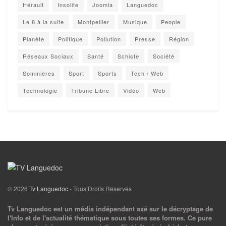
Hérault
Insolite
Joomla
Languedoc
Le 8 à la suite
Montpellier
Musique
People
Planète
Politique
Pollution
Presse
Région
Réseaux Sociaux
Santé
Schiste
Société
Sommières
Sport
Sports
Tech / Web
Technologie
Tribune Libre
Vidéo
Web
© 2026
Tv Languedoc
- Tous Droits Réservés
Tv Languedoc est un média indépendant axé sur le décryptage de
l'Info et de l'actualité thématique sous toutes ses formes. Ce pure