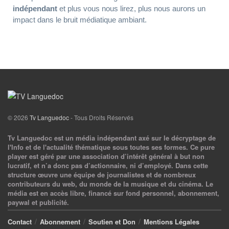
indépendant
et plus vous nous lirez, plus nous aurons un
impact dans le bruit médiatique ambiant.
© 2026
Tv Languedoc
- Tous Droits Réservés
Tv Languedoc est un média indépendant axé sur le décryptage de
l'Info et de l'actualité thématique sous toutes ses formes. Ce pure
player est géré par une association d’intérêt général à but non
lucratif, et n’a donc pas d’actionnaire, ni d’employé. Dans cette
structure œuvre une équipe de journalistes et de nombreux
contributeurs du web, du monde de la musique et du cinéma. Le
média est en accès libre, financé sur fond personnel, abonnement,
paywal et publicité.
Contact
Abonnement
Soutien et Don
Mentions Légales