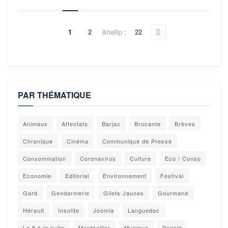
1
2
&hellip ;
22
PAR THÉMATIQUE
Animaux
Attentats
Barjac
Brocante
Brèves
Chronique
Cinéma
Communiqué de Presse
Consommation
Coronavirus
Culture
Eco / Conso
Economie
Editorial
Environnement
Festival
Gard
Gendarmerie
Gilets Jaunes
Gourmand
Hérault
Insolite
Joomla
Languedoc
Le 8 à la suite
Montpellier
Musique
People