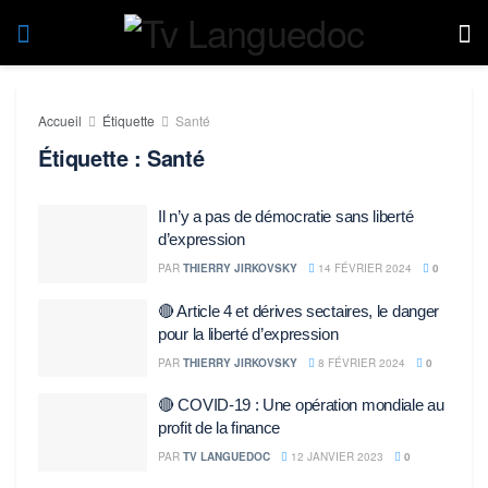
Accueil
Étiquette
Santé
Étiquette :
Santé
Il n’y a pas de démocratie sans liberté
d’expression
PAR
THIERRY JIRKOVSKY
14 FÉVRIER 2024
0
🔴 Article 4 et dérives sectaires, le danger
pour la liberté d’expression
PAR
THIERRY JIRKOVSKY
8 FÉVRIER 2024
0
🔴 COVID-19 : Une opération mondiale au
profit de la finance
PAR
TV LANGUEDOC
12 JANVIER 2023
0