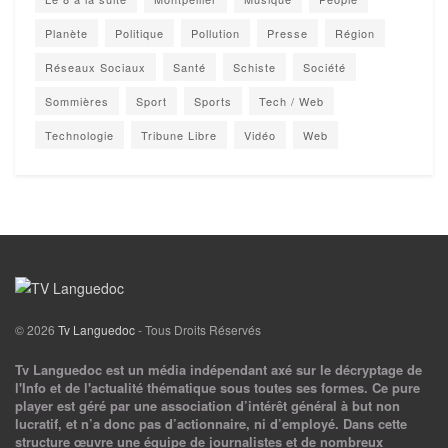
Planète
Politique
Pollution
Presse
Région
Réseaux Sociaux
Santé
Schiste
Société
Sommières
Sport
Sports
Tech / Web
Technologie
Tribune Libre
Vidéo
Web
© 2026
Tv Languedoc
- Tous Droits Réservés
Tv Languedoc est un média indépendant axé sur le décryptage de
l'Info et de l'actualité thématique sous toutes ses formes. Ce pure
player est géré par une association d’intérêt général à but non
lucratif, et n’a donc pas d’actionnaire, ni d’employé. Dans cette
structure œuvre une équipe de journalistes et de nombreux