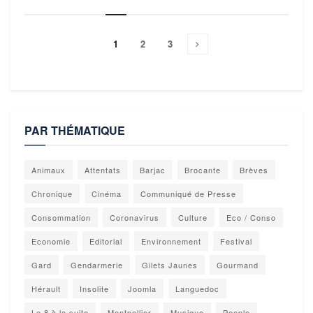
1
2
3
PAR THÉMATIQUE
Animaux
Attentats
Barjac
Brocante
Brèves
Chronique
Cinéma
Communiqué de Presse
Consommation
Coronavirus
Culture
Eco / Conso
Economie
Editorial
Environnement
Festival
Gard
Gendarmerie
Gilets Jaunes
Gourmand
Hérault
Insolite
Joomla
Languedoc
Le 8 à la suite
Montpellier
Musique
People