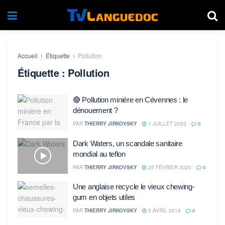
Accueil
Étiquette
Pollution
Étiquette :
Pollution
🔴 Pollution minière en Cévennes : le
dénouement ?
PAR
THIERRY JIRKOVSKY
1 JUILLET 2023
0
Dark Waters, un scandale sanitaire
mondial au teflon
PAR
THIERRY JIRKOVSKY
25 FÉVRIER 2020
0
Une anglaise recycle le vieux chewing-
gum en objets utiles
PAR
THIERRY JIRKOVSKY
5 AVRIL 2018
0