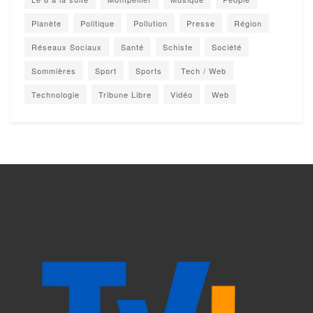
Planète
Politique
Pollution
Presse
Région
Réseaux Sociaux
Santé
Schiste
Société
Sommières
Sport
Sports
Tech / Web
Technologie
Tribune Libre
Vidéo
Web