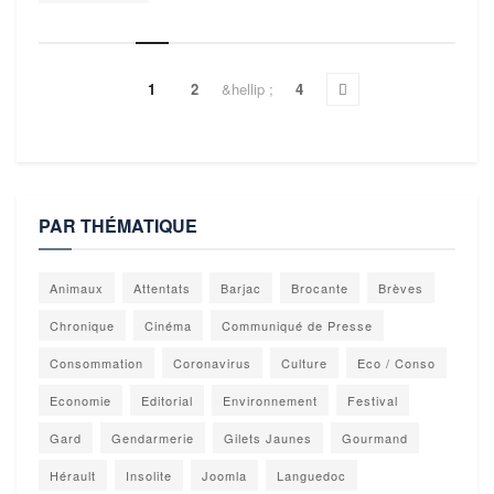
1
2
&hellip ;
4
PAR THÉMATIQUE
Animaux
Attentats
Barjac
Brocante
Brèves
Chronique
Cinéma
Communiqué de Presse
Consommation
Coronavirus
Culture
Eco / Conso
Economie
Editorial
Environnement
Festival
Gard
Gendarmerie
Gilets Jaunes
Gourmand
Hérault
Insolite
Joomla
Languedoc