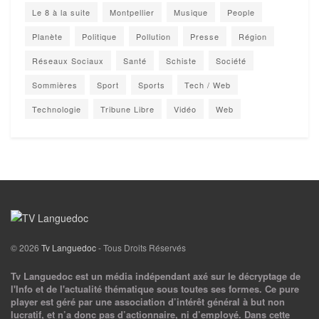
Le 8 à la suite
Montpellier
Musique
People
Planète
Politique
Pollution
Presse
Région
Réseaux Sociaux
Santé
Schiste
Société
Sommières
Sport
Sports
Tech / Web
Technologie
Tribune Libre
Vidéo
Web
© 2026
Tv Languedoc
- Tous Droits Réservés
Tv Languedoc est un média indépendant axé sur le décryptage de
l'Info et de l'actualité thématique sous toutes ses formes. Ce pure
player est géré par une association d’intérêt général à but non
lucratif, et n’a donc pas d’actionnaire, ni d’employé. Dans cette