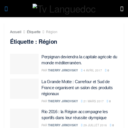
Accueil
Étiquette
Région
Étiquette :
Région
Perpignan deviendra la capitale agricole du
monde méditerranéen.
PAR
THIERRY JIRKOVSKY
4 AVRIL 2017
0
La Grande Motte : Carrefour et Sud de
France organisent un salon des produits
régionaux
PAR
THIERRY JIRKOVSKY
21 MARS 2017
0
Rio 2016 : la Région accompagne les
sportifs dans leur réussite olympique
PAR
THIERRY JIRKOVSKY
29 JUILLET 2016
0