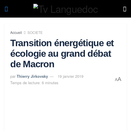
Accueil
SOCIETE
Transition énergétique et
écologie au grand débat
de Macron
par
Thierry Jirkovsky
19 janvier 2019
A
A
Temps de lecture: 6 minutes