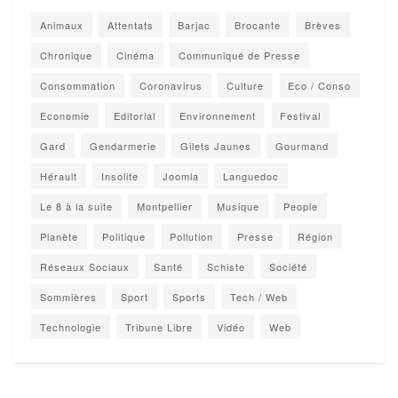
Animaux
Attentats
Barjac
Brocante
Brèves
Chronique
Cinéma
Communiqué de Presse
Consommation
Coronavirus
Culture
Eco / Conso
Economie
Editorial
Environnement
Festival
Gard
Gendarmerie
Gilets Jaunes
Gourmand
Hérault
Insolite
Joomla
Languedoc
Le 8 à la suite
Montpellier
Musique
People
Planète
Politique
Pollution
Presse
Région
Réseaux Sociaux
Santé
Schiste
Société
Sommières
Sport
Sports
Tech / Web
Technologie
Tribune Libre
Vidéo
Web