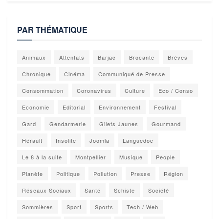
PAR THÉMATIQUE
Animaux
Attentats
Barjac
Brocante
Brèves
Chronique
Cinéma
Communiqué de Presse
Consommation
Coronavirus
Culture
Eco / Conso
Economie
Editorial
Environnement
Festival
Gard
Gendarmerie
Gilets Jaunes
Gourmand
Hérault
Insolite
Joomla
Languedoc
Le 8 à la suite
Montpellier
Musique
People
Planète
Politique
Pollution
Presse
Région
Réseaux Sociaux
Santé
Schiste
Société
Sommières
Sport
Sports
Tech / Web