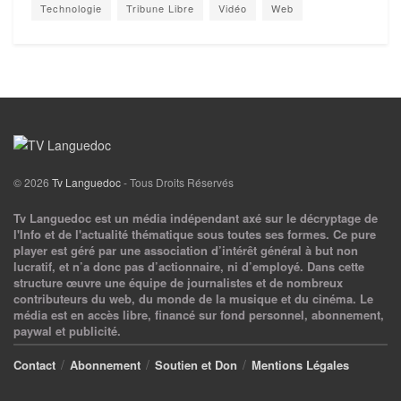
Technologie
Tribune Libre
Vidéo
Web
© 2026
Tv Languedoc
- Tous Droits Réservés
Tv Languedoc est un média indépendant axé sur le décryptage de
l'Info et de l'actualité thématique sous toutes ses formes. Ce pure
player est géré par une association d’intérêt général à but non
lucratif, et n’a donc pas d’actionnaire, ni d’employé. Dans cette
structure œuvre une équipe de journalistes et de nombreux
contributeurs du web, du monde de la musique et du cinéma. Le
média est en accès libre, financé sur fond personnel, abonnement,
paywal et publicité.
Contact
Abonnement
Soutien et Don
Mentions Légales