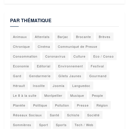
PAR THÉMATIQUE
Animaux
Attentats
Barjac
Brocante
Brèves
Chronique
Cinéma
Communiqué de Presse
Consommation
Coronavirus
Culture
Eco / Conso
Economie
Editorial
Environnement
Festival
Gard
Gendarmerie
Gilets Jaunes
Gourmand
Hérault
Insolite
Joomla
Languedoc
Le 8 à la suite
Montpellier
Musique
People
Planète
Politique
Pollution
Presse
Région
Réseaux Sociaux
Santé
Schiste
Société
Sommières
Sport
Sports
Tech / Web