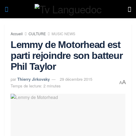
Accueil
CULTURE
MUSIC NEWS
Lemmy de Motorhead est
parti rejoindre son batteur
Phil Taylor
par
Thierry Jirkovsky
29 décembre 2015
A
A
Temps de lecture: 2 minutes