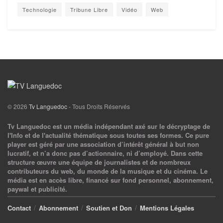
Technologie
Tribune Libre
Vidéo
Web
© 2026
Tv Languedoc
- Tous Droits Réservés
Tv Languedoc est un média indépendant axé sur le décryptage de
l'Info et de l'actualité thématique sous toutes ses formes. Ce pure
player est géré par une association d’intérêt général à but non
lucratif, et n’a donc pas d’actionnaire, ni d’employé. Dans cette
structure œuvre une équipe de journalistes et de nombreux
contributeurs du web, du monde de la musique et du cinéma. Le
média est en accès libre, financé sur fond personnel, abonnement,
paywal et publicité.
Contact
Abonnement
Soutien et Don
Mentions Légales