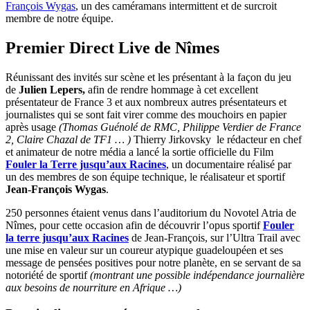
François Wygas
, un des caméramans intermittent et de surcroit
membre de notre équipe.
Premier Direct Live de Nîmes
Réunissant des invités sur scène et les présentant à la façon du jeu
de
Julien Lepers,
afin de rendre hommage à cet excellent
présentateur de France 3 et aux nombreux autres présentateurs et
journalistes qui se sont fait virer comme des mouchoirs en papier
après usage
(Thomas Guénolé de RMC, Philippe Verdier de France
2, Claire Chazal de TF1 … )
Thierry Jirkovsky le rédacteur en chef
et animateur de notre média a lancé la sortie officielle du Film
Fouler la Terre jusqu’aux Racines
, un documentaire réalisé par
un des membres de son équipe technique, le réalisateur et sportif
Jean-François Wygas
.
250 personnes étaient venus dans l’auditorium du Novotel Atria de
Nîmes, pour cette occasion afin de découvrir l’opus sportif
Fouler
la terre jusqu’aux Racines
de Jean-François, sur l’Ultra Trail avec
une mise en valeur sur un coureur atypique guadeloupéen et ses
message de pensées positives pour notre planète, en se servant de sa
notoriété de sportif
(montrant une possible indépendance journalière
aux besoins de nourriture en Afrique …)