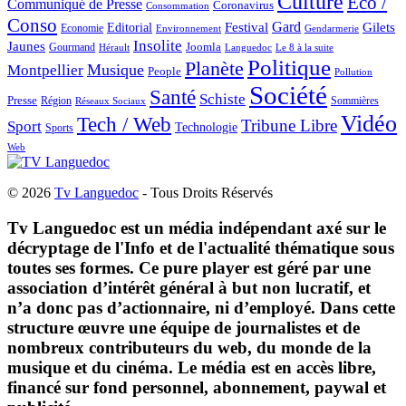
Culture
Eco /
Communiqué de Presse
Coronavirus
Consommation
Conso
Gard
Editorial
Festival
Gilets
Economie
Gendarmerie
Environnement
Insolite
Jaunes
Gourmand
Joomla
Hérault
Le 8 à la suite
Languedoc
Politique
Planète
Musique
Montpellier
People
Pollution
Société
Santé
Schiste
Presse
Région
Sommières
Réseaux Sociaux
Vidéo
Tech / Web
Tribune Libre
Sport
Technologie
Sports
Web
© 2026
Tv Languedoc
- Tous Droits Réservés
Tv Languedoc est un média indépendant axé sur le
décryptage de l'Info et de l'actualité thématique sous
toutes ses formes. Ce pure player est géré par une
association d’intérêt général à but non lucratif, et
n’a donc pas d’actionnaire, ni d’employé. Dans cette
structure œuvre une équipe de journalistes et de
nombreux contributeurs du web, du monde de la
musique et du cinéma. Le média est en accès libre,
financé sur fond personnel, abonnement, paywal et