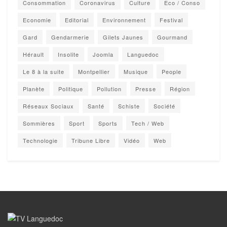
Consommation
Coronavirus
Culture
Eco / Conso
Economie
Editorial
Environnement
Festival
Gard
Gendarmerie
Gilets Jaunes
Gourmand
Hérault
Insolite
Joomla
Languedoc
Le 8 à la suite
Montpellier
Musique
People
Planète
Politique
Pollution
Presse
Région
Réseaux Sociaux
Santé
Schiste
Société
Sommières
Sport
Sports
Tech / Web
Technologie
Tribune Libre
Vidéo
Web