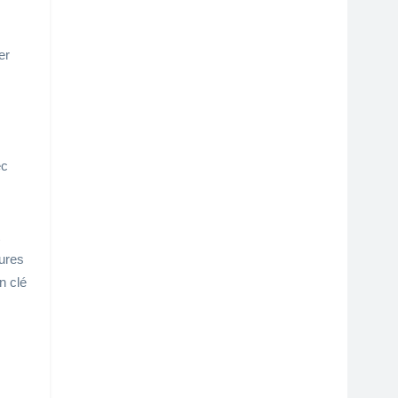
er
ec
eures
n clé