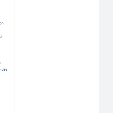
ion
ur
s
e des