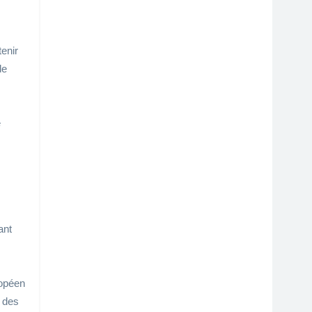
enir
de
e
ant
ropéen
e des