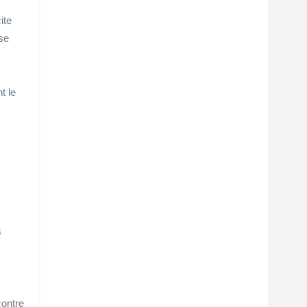
ite
se
t le
s
contre