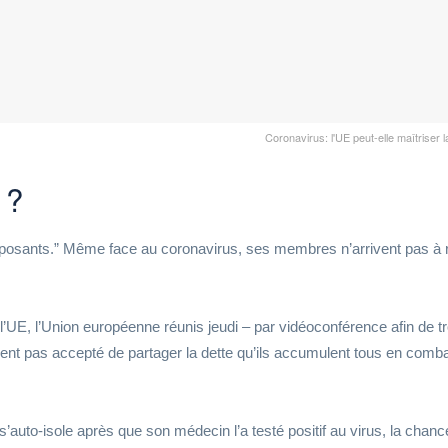
Coronavirus: l'UE peut-elle maîtriser l
 ?
opposants.” Même face au coronavirus, ses membres n’arrivent pas à 
e l’UE, l’Union européenne réunis jeudi – par vidéoconférence afin de t
t pas accepté de partager la dette qu’ils accumulent tous en comba
’auto-isole après que son médecin l’a testé positif au virus, la chanc