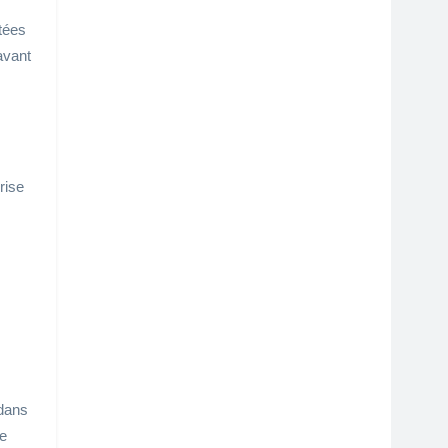
itées
avant
rise
 dans
le