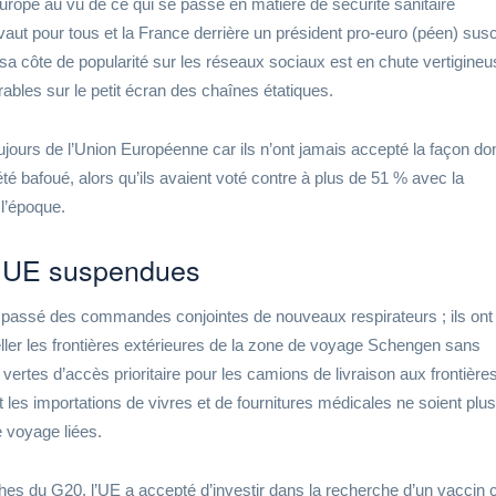
rope au vu de ce qui se passe en matière de sécurité sanitaire
ut pour tous et la France derrière un président pro-euro (péen) susc
sa côte de popularité sur les réseaux sociaux est en chute vertigineu
bles sur le petit écran des chaînes étatiques.
jours de l’Union Européenne car ils n’ont jamais accepté la façon don
té bafoué, alors qu’ils avaient voté contre à plus de 51 % avec la
 l’époque.
 l’UE suspendues
t passé des commandes conjointes de nouveaux respirateurs ; ils ont
ler les frontières extérieures de la zone de voyage Schengen sans
 vertes d’accès prioritaire pour les camions de livraison aux frontière
t les importations de vivres et de fournitures médicales ne soient plus
e voyage liées.
hes du G20, l’UE a accepté d’investir dans la recherche d’un vaccin 