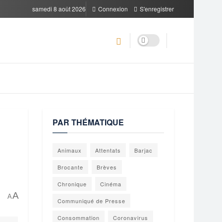
samedi 8 août 2026
Connexion
S'enregistrer
PAR THÉMATIQUE
Animaux
Attentats
Barjac
Brocante
Brèves
Chronique
Cinéma
A
A
Communiqué de Presse
Consommation
Coronavirus