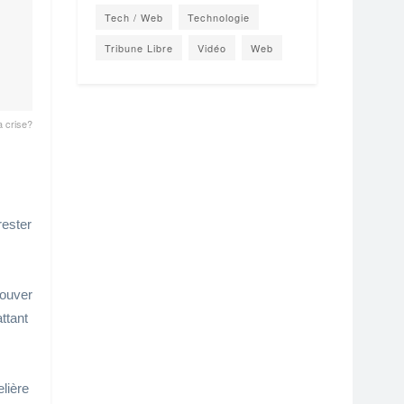
Tech / Web
Technologie
Tribune Libre
Vidéo
Web
a crise?
rester
rouver
ttant
elière