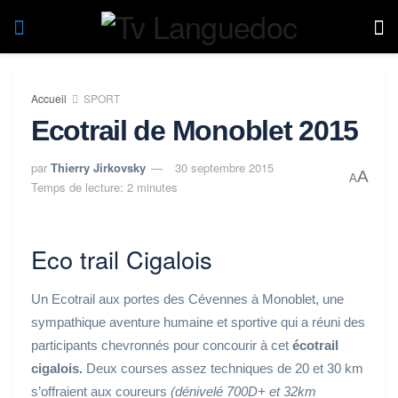
Accueil
SPORT
Ecotrail de Monoblet 2015
par
Thierry Jirkovsky
30 septembre 2015
A
A
Temps de lecture: 2 minutes
Eco trail Cigalois
Un Ecotrail aux portes des Cévennes à Monoblet, une
sympathique aventure humaine et sportive qui a réuni des
participants chevronnés pour concourir à cet
écotrail
cigalois.
Deux courses assez techniques de 20 et 30 km
s’offraient aux coureurs
(dénivelé 700D+ et 32km