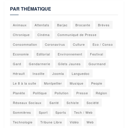
PAR THÉMATIQUE
Animaux
Attentats
Barjac
Brocante
Brèves
Chronique
Cinéma
Communiqué de Presse
Consommation
Coronavirus
Culture
Eco / Conso
Economie
Editorial
Environnement
Festival
Gard
Gendarmerie
Gilets Jaunes
Gourmand
Hérault
Insolite
Joomla
Languedoc
Le 8 à la suite
Montpellier
Musique
People
Planète
Politique
Pollution
Presse
Région
Réseaux Sociaux
Santé
Schiste
Société
Sommières
Sport
Sports
Tech / Web
Technologie
Tribune Libre
Vidéo
Web