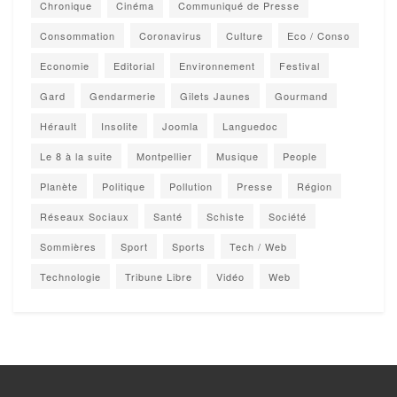
Chronique
Cinéma
Communiqué de Presse
Consommation
Coronavirus
Culture
Eco / Conso
Economie
Editorial
Environnement
Festival
Gard
Gendarmerie
Gilets Jaunes
Gourmand
Hérault
Insolite
Joomla
Languedoc
Le 8 à la suite
Montpellier
Musique
People
Planète
Politique
Pollution
Presse
Région
Réseaux Sociaux
Santé
Schiste
Société
Sommières
Sport
Sports
Tech / Web
Technologie
Tribune Libre
Vidéo
Web