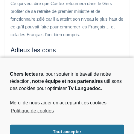
Ce qui veut dire que Castex retournera dans le Gers
profiter de sa retraite de premier ministre et de
fonctionnaire zélé car il a atteint son niveau le plus haut de
ce qu’il pouvait faire pour emmerder les Français… et
cela les Français l’ont bien compris.
Adieux les cons
Nul doute que ce petit moment de vidéo favorisera
l’émergence d’une étincelle dans votre cerveau dans le
Chers lecteurs
, pour soutenir le travail de notre
cas ou vous voudriez continuer d’être dirigé par ce qui est
rédaction,
notre équipe et nos partenaires
utilisons
le pire de ce que nous avons depuis 40 ans en France.
des cookies pour optimiser
Tv Languedoc.
Oui, c’est une certitude, nous avons les politiciens que
l’on mérite, libre à vous de changer ou pas … mais on
Merci de nous aider en acceptant ces cookies
vous aura prévenu …
Politique de cookies
En attendant nous ne saurions vous conseiller d’aller voir
et revoir le dernier film d’
Albert Dupontel
…
Adieux Les
Tout accepter