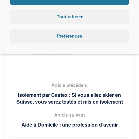
Cons
histoire de bien comprendre que ce n’est pas Jean
Castex
qui joue dans ce
film
, mais bel et bien Albert
Tout refuser
Dupontel qui lui nous faire rire … à contrario de celui qui
gouverne la France avec Emmanuel Macron.
Préférences
Via:
Thierry Jirkovsky
Étiquettes :
Castex
Covid
Article précédent
Isolement par Castex : Si vous allez skier en
Suisse, vous serez testés et mis en isolement
Article suivant
Aide à Domicile : une profession d’avenir