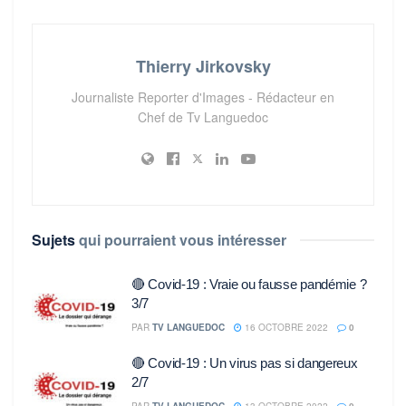
Thierry Jirkovsky
Journaliste Reporter d'Images - Rédacteur en
Chef de Tv Languedoc
Sujets
qui pourraient vous intéresser
🔴 Covid-19 : Vraie ou fausse pandémie ?
3/7
PAR
TV LANGUEDOC
16 OCTOBRE 2022
0
🔴 Covid-19 : Un virus pas si dangereux
2/7
PAR
TV LANGUEDOC
13 OCTOBRE 2022
0