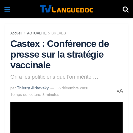
Accueil
ACTUALITE
BREVES
Castex : Conférence de
presse sur la stratégie
vaccinale
On a les politiciens que l'on mérite …
par
Thierry Jirkovsky
5 décembre 2020
A
A
Temps de lecture: 3 minutes