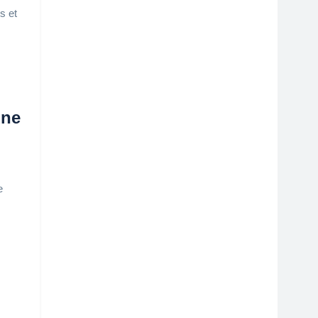
s et
une
e