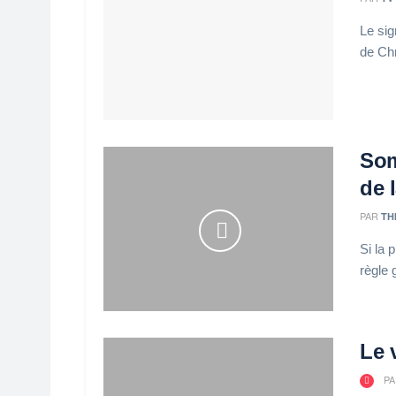
Le sig
de Chr
Som
de l
PAR
TH
Si la 
règle g
Le 
PA