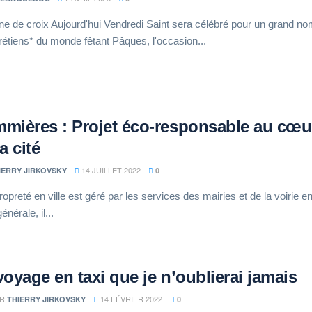
ne de croix Aujourd'hui Vendredi Saint sera célébré pour un grand n
étiens* du monde fêtant Pâques, l'occasion...
mières : Projet éco-responsable au cœu
a cité
14 JUILLET 2022
IERRY JIRKOVSKY
0
propreté en ville est géré par les services des mairies et de la voirie e
énérale, il...
voyage en taxi que je n’oublierai jamais
R
14 FÉVRIER 2022
THIERRY JIRKOVSKY
0