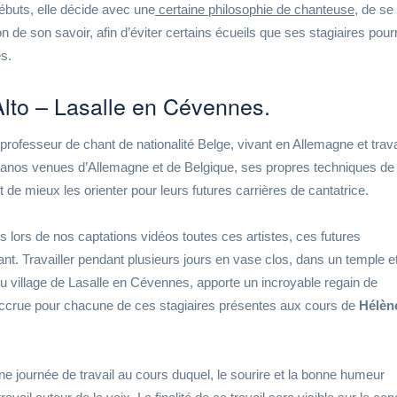
débuts, elle décide avec une
certaine philosophie de chanteuse
, de se
e son savoir, afin d’éviter certains écueils que ses stagiaires pour
es.
Alto – Lasalle en Cévennes.
rofesseur de chant de nationalité Belge, vivant en Allemagne et trava
ranos venues d’Allemagne et de Belgique, ses propres techniques de
t de mieux les orienter pour leurs futures carrières de cantatrice.
s lors de nos captations vidéos toutes ces artistes, ces futures
lant. Travailler pendant plusieurs jours en vase clos, dans un temple e
u village de Lasalle en Cévennes, apporte un incroyable regain de
 accrue pour chacune de ces stagiaires présentes aux cours de
Hélèn
ne journée de travail au cours duquel, le sourire et la bonne humeur