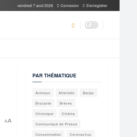
vendredi 7 août 2026
Connexion
S'enregistrer
PAR THÉMATIQUE
Animaux
Attentats
Barjac
Brocante
Brèves
Chronique
Cinéma
A
A
Communiqué de Presse
Consommation
Coronavirus