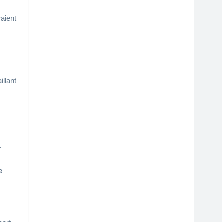
raient
illant
t
e