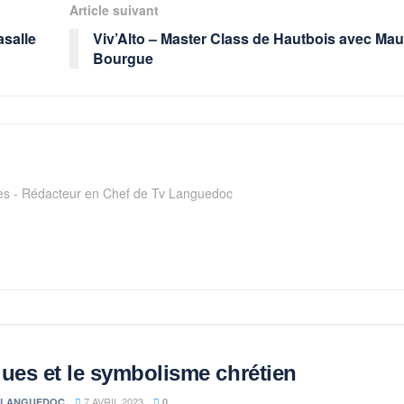
Article suivant
asalle
Viv’Alto – Master Class de Hautbois avec Mau
Bourgue
ges - Rédacteur en Chef de Tv Languedoc
ues et le symbolisme chrétien
7 AVRIL 2023
 LANGUEDOC
0