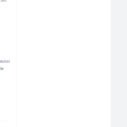
cert
 aussi
de