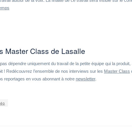
ravail autour de la voix. La finalité de ce travail sera visible sur le con
temps
es Master Class de Lasalle
as dépendre uniquement du travail de la petite équipe qui la produit,
oit ! Redécouvrez l’ensemble de nos interviews sur les
Master Class
e nos reportages en vous abonnant à notre
newsletter
.
déo