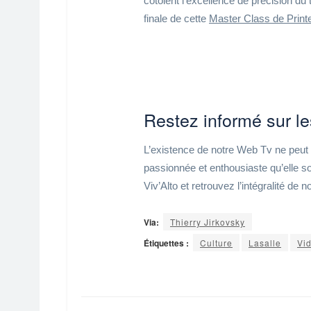
côtoient l’excellence de précision du t
finale de cette
Master Class de Prin
Restez informé sur l
L’existence de notre Web Tv ne peut p
passionnée et enthousiaste qu’elle s
Viv’Alto et retrouvez l’intégralité d
Via:
Thierry Jirkovsky
Étiquettes :
Culture
Lasalle
Vi