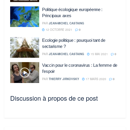
Politique écologique européenne :
Principaux axes
PAR
JEAN-MICHEL CASTAING
12 OCTOBRE 2021
0
Ecologie politique : pourquoi tant de
sectarisme ?
PAR
JEAN-MICHEL CASTAING
15 MAI 2021
0
Vaccin pour le coronavirus : La femme de
l’espoir
PAR
THIERRY JIRKOVSKY
17 MARS 2020
0
Discussion à propos de ce post