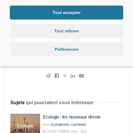
de Sigean
Tout accepter
Article suivant
Consultation citoyenne sur le nom de la région
Tout refuser
Préférences
Tv Languedoc
Sujets
qui pourraient vous intéresser
Ecologie : les nouveaux dévots
PAR
JEAN-MICHEL CASTAING
22 SEPTEMBRE 2022
0