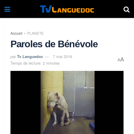
Accueil
PLANETE
Paroles de Bénévole
par
Tv Languedoc
7 mai 2016
A
A
Temps de lecture: 2 minutes