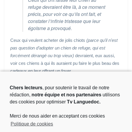
refuge devraient être là, à ce moment
précis, pour voir ce qu’ils ont fait, et
constater l’infinie tristesse que leur
égoïsme a provoqué.
Ceux qui veulent acheter de jolis chiots
(parce qu’il n’est
pas question d’adopter un chien de refuge, qui est
forcément dérangé ou trop vieux)
devraient, eux aussi,
voir ces chiens à qui ils auraient pu faire le plus beau des
cadeaux en leur offrant un foyer.
Source : Sama (sur FB … Protection animale)
Chers lecteurs
, pour soutenir le travail de notre
rédaction,
notre équipe et nos partenaires
utilisons
Étiquettes :
Animaux
Brèves
Planète
des cookies pour optimiser
Tv Languedoc.
Merci de nous aider en acceptant ces cookies
Article précédent
Politique de cookies
Naissance de 4 guépards à la Réserve Africaine