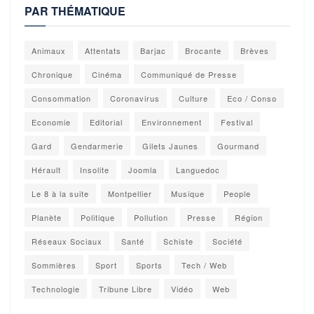
PAR THÉMATIQUE
Animaux
Attentats
Barjac
Brocante
Brèves
Chronique
Cinéma
Communiqué de Presse
Consommation
Coronavirus
Culture
Eco / Conso
Economie
Editorial
Environnement
Festival
Gard
Gendarmerie
Gilets Jaunes
Gourmand
Hérault
Insolite
Joomla
Languedoc
Le 8 à la suite
Montpellier
Musique
People
Planète
Politique
Pollution
Presse
Région
Réseaux Sociaux
Santé
Schiste
Société
Sommières
Sport
Sports
Tech / Web
Technologie
Tribune Libre
Vidéo
Web