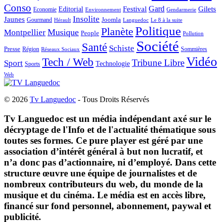
Conso
Gard
Editorial
Festival
Gilets
Economie
Gendarmerie
Environnement
Insolite
Jaunes
Gourmand
Joomla
Hérault
Le 8 à la suite
Languedoc
Politique
Planète
Musique
Montpellier
People
Pollution
Société
Santé
Schiste
Presse
Région
Sommières
Réseaux Sociaux
Vidéo
Tech / Web
Tribune Libre
Sport
Technologie
Sports
Web
© 2026
Tv Languedoc
- Tous Droits Réservés
Tv Languedoc est un média indépendant axé sur le
décryptage de l'Info et de l'actualité thématique sous
toutes ses formes. Ce pure player est géré par une
association d’intérêt général à but non lucratif, et
n’a donc pas d’actionnaire, ni d’employé. Dans cette
structure œuvre une équipe de journalistes et de
nombreux contributeurs du web, du monde de la
musique et du cinéma. Le média est en accès libre,
financé sur fond personnel, abonnement, paywal et
publicité.