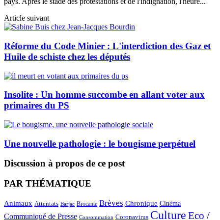
pays. Après le stade des protestations et de l'indignation, l'heure...
Article suivant
Réforme du Code Minier : L'interdiction des Gaz et
Huile de schiste chez les députés
Insolite : Un homme succombe en allant voter aux
primaires du PS
Une nouvelle pathologie : le bougisme perpétuel
Discussion à propos de ce post
PAR THÉMATIQUE
Brèves
Animaux
Chronique
Cinéma
Attentats
Brocante
Barjac
Culture
Eco /
Communiqué de Presse
Coronavirus
Consommation