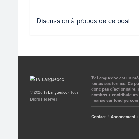
Discussion à propos de ce post
Tv Languedoc est un médi
toutes ses formes. Ce pur
donc pas d’actionnaire, 
© 2026
Tv Languedoc
- Tous
nombreux contributeurs 
Droits Réservés
financé sur fond personn
Contact
Abonnement