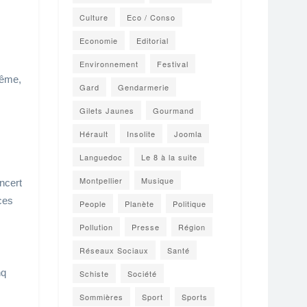
Culture
Eco / Conso
Economie
Editorial
Environnement
Festival
même,
Gard
Gendarmerie
Gilets Jaunes
Gourmand
Hérault
Insolite
Joomla
Languedoc
Le 8 à la suite
Montpellier
Musique
ncert
ces
People
Planète
Politique
Pollution
Presse
Région
Réseaux Sociaux
Santé
nq
Schiste
Société
Sommières
Sport
Sports