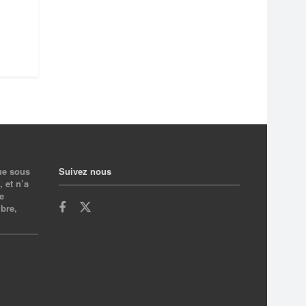
ue sous
Suivez nous
 et n’a
e
bre,