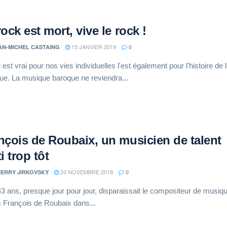
rock est mort, vive le rock !
15 JANVIER 2019
AN-MICHEL CASTAING
0
 est vrai pour nos vies individuelles l'est également pour l'histoire de 
ue. La musique baroque ne reviendra...
nçois de Roubaix, un musicien de talent
i trop tôt
20 NOVEMBRE 2018
IERRY JIRKOVSKY
0
 43 ans, presque jour pour jour, disparaissait le compositeur de musiq
m François de Roubaix dans...