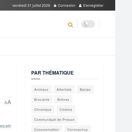
vendredi 31 juillet 2026
Connexion
S'enregistrer
PAR THÉMATIQUE
Animaux
Attentats
Barjac
Brocante
Brèves
A
A
Chronique
Cinéma
Communiqué de Presse
oncert
Consommation
Coronavirus