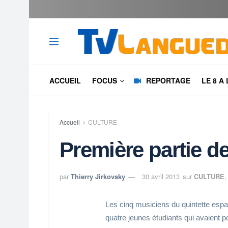
ACCUEIL
FOCUS
REPORTAGE
LE 8 A
Accueil
CULTURE
Première partie d
par
Thierry Jirkovsky
30 avril 2013
sur
CULTURE
Les cinq musiciens du quintette esp
quatre jeunes étudiants qui avaient p