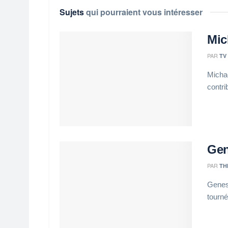
Sujets
qui pourraient vous intéresser
Mic
PAR
TV
Michae
contri
Gen
PAR
TH
Genesi
tourné