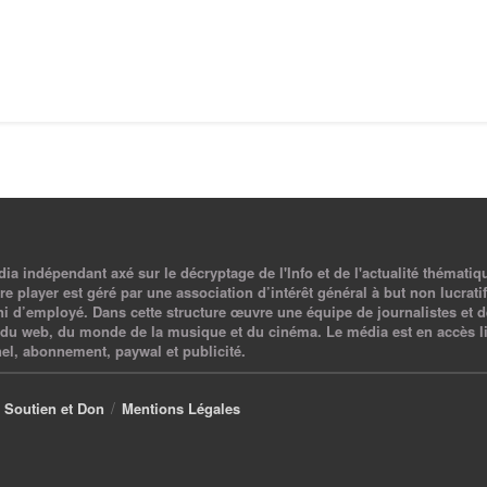
a indépendant axé sur le décryptage de l'Info et de l'actualité thématiq
e player est géré par une association d’intérêt général à but non lucratif,
ni d’employé. Dans cette structure œuvre une équipe de journalistes et d
du web, du monde de la musique et du cinéma. Le média est en accès li
el, abonnement, paywal et publicité.
Soutien et Don
Mentions Légales