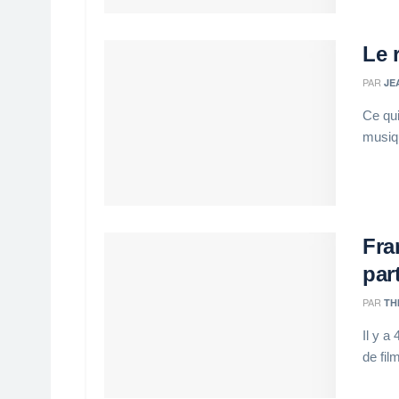
Le 
PAR
JE
Ce qui
musiq
Fra
part
PAR
TH
Il y a
de fil