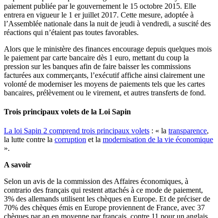
paiement publiée par le gouvernement le 15 octobre 2015. Elle
entrera en vigueur le 1 er juillet 2017.
Cette mesure, adoptée à
l’Assemblée nationale dans la nuit de jeudi à vendredi, a suscité des
réactions qui n’étaient pas toutes favorables.
Alors que le ministère des finances encourage depuis quelques mois
le paiement par carte bancaire dès 1 euro, mettant du coup la
pression sur les banques afin de faire baisser les commissions
facturées aux commerçants, l’exécutif affiche ainsi clairement une
volonté de moderniser les moyens de paiements tels que les cartes
bancaires, prélèvement ou le virement, et autres transferts de fond.
Trois principaux volets de la Loi Sapin
La loi Sapin 2 comprend trois principaux volets
: « la
transparence
,
la lutte contre la
corruption
et la
modernisation de la vie économique
».
A savoir
Selon un avis de la commission des Affaires économiques, à
contrario des français qui restent attachés à ce mode de paiement,
3% des allemands utilisent les chèques en Europe. Et de préciser de
70% des chèques émis en Europe proviennent de France, avec 37
chèques par an en moyenne par français, contre 11 pour un anglais,