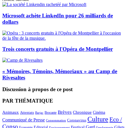
Microsoft achète LinkedIn pour 26 milliards de
dollars
Trois concerts gratuits à l'Opéra de Montpellier
« Mémoires, Témoins, Mémoriaux » au Camp de
Rivesaltes
Discussion à propos de ce post
PAR THÉMATIQUE
Brèves
Animaux
Chronique
Cinéma
Attentats
Brocante
Barjac
Culture
Eco /
Communiqué de Presse
Coronavirus
Consommation
Conso
Gard
Editorial
Festival
Gilets
Economie
Gendarmerie
Environnement