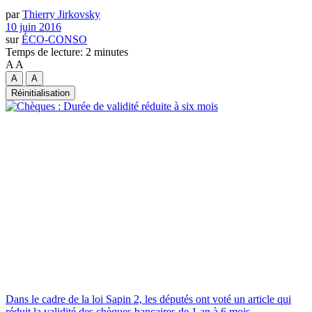
par
Thierry Jirkovsky
10 juin 2016
sur
ÉCO-CONSO
Temps de lecture: 2 minutes
A
A
A
A
Réinitialisation
Dans le cadre de la loi Sapin 2, les députés ont voté un article qui
réduit la validité des chèques bancaires de 1 an à 6 mois.