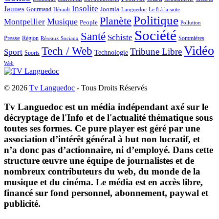
Insolite
Jaunes
Gourmand
Joomla
Hérault
Le 8 à la suite
Languedoc
Politique
Planète
Musique
Montpellier
People
Pollution
Société
Santé
Schiste
Presse
Région
Sommières
Réseaux Sociaux
Vidéo
Tech / Web
Tribune Libre
Sport
Technologie
Sports
Web
© 2026
Tv Languedoc
- Tous Droits Réservés
Tv Languedoc est un média indépendant axé sur le
décryptage de l'Info et de l'actualité thématique sous
toutes ses formes. Ce pure player est géré par une
association d’intérêt général à but non lucratif, et
n’a donc pas d’actionnaire, ni d’employé. Dans cette
structure œuvre une équipe de journalistes et de
nombreux contributeurs du web, du monde de la
musique et du cinéma. Le média est en accès libre,
financé sur fond personnel, abonnement, paywal et
publicité.