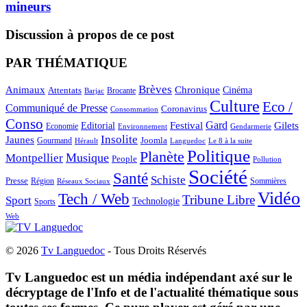
mineurs
Discussion à propos de ce post
PAR THÉMATIQUE
Brèves
Animaux
Chronique
Cinéma
Attentats
Brocante
Barjac
Culture
Eco /
Communiqué de Presse
Coronavirus
Consommation
Conso
Gard
Editorial
Festival
Gilets
Economie
Gendarmerie
Environnement
Insolite
Jaunes
Gourmand
Joomla
Hérault
Le 8 à la suite
Languedoc
Politique
Planète
Musique
Montpellier
People
Pollution
Société
Santé
Schiste
Presse
Région
Sommières
Réseaux Sociaux
Vidéo
Tech / Web
Tribune Libre
Sport
Technologie
Sports
Web
© 2026
Tv Languedoc
- Tous Droits Réservés
Tv Languedoc est un média indépendant axé sur le
décryptage de l'Info et de l'actualité thématique sous