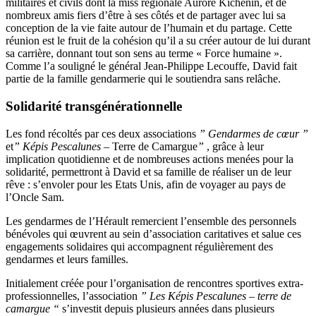
militaires et civils dont la miss régionale Aurore Kichenin, et de
nombreux amis fiers d’être à ses côtés et de partager avec lui sa
conception de la vie faite autour de l’humain et du partage. Cette
réunion est le fruit de la cohésion qu’il a su créer autour de lui durant
sa carrière, donnant tout son sens au terme « Force humaine ».
Comme l’a souligné le général Jean-Philippe Lecouffe, David fait
partie de la famille gendarmerie qui le soutiendra sans relâche.
Solidarité transgénérationnelle
Les fond récoltés par ces deux associations
” Gendarmes de cœur ”
et
” Képis Pescalunes
– Terre de Camargue
”
, grâce à leur
implication quotidienne et de nombreuses actions menées pour la
solidarité, permettront à David et sa famille de réaliser un de leur
rêve : s’envoler pour les Etats Unis, afin de voyager au pays de
l’Oncle Sam.
Les gendarmes de l’Hérault remercient l’ensemble des personnels
bénévoles qui œuvrent au sein d’association caritatives et salue ces
engagements solidaires qui accompagnent régulièrement des
gendarmes et leurs familles.
Initialement créée pour l’organisation de rencontres sportives extra-
professionnelles, l’association
” Les Képis Pescalunes – terre de
camargue “
s’investit depuis plusieurs années dans plusieurs