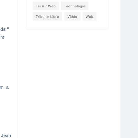
Tech / Web
Technologie
Tribune Libre
Vidéo
Web
ds “
ont
ilm a
,
Jean