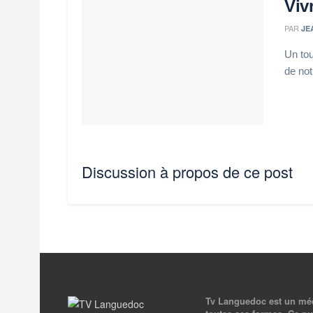
Viv
PAR
JE
Un tou
de not
Discussion à propos de ce post
Tv Languedoc est un médi