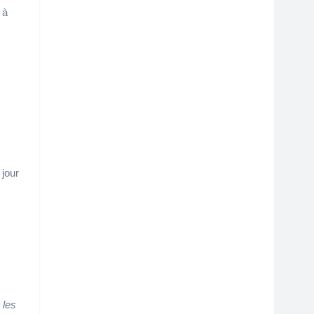
 à
 jour
 les