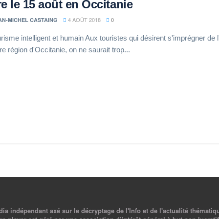
re le 15 août en Occitanie
4 AOÛT 2018
AN-MICHEL CASTAING
0
risme intelligent et humain Aux touristes qui désirent s'imprégner de 
re région d'Occitanie, on ne saurait trop...
a indépendant axé sur le décryptage de l'Info et de l'actualité thématiq