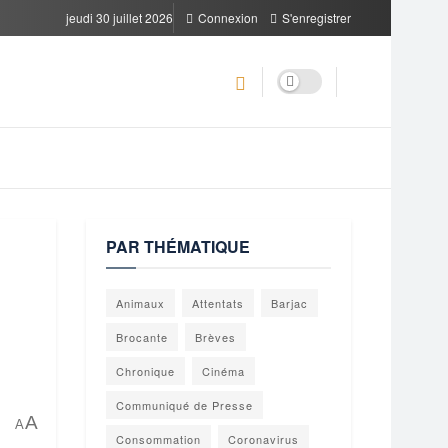
jeudi 30 juillet 2026
Connexion
S'enregistrer
PAR THÉMATIQUE
Animaux
Attentats
Barjac
Brocante
Brèves
Chronique
Cinéma
Communiqué de Presse
A
A
Consommation
Coronavirus