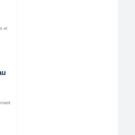
s et
au
ernant