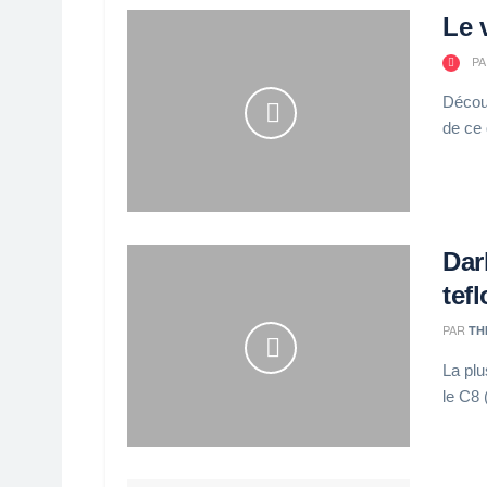
Le 
PA
Découv
de ce
Dar
tef
PAR
TH
La plu
le C8 