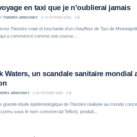
voyage en taxi que je n’oublierai jamais
R
14 FÉVRIER 2022
THIERRY JIRKOVSKY
0
rez l'histoire vraie et touchante d'un chauffeur de Taxi de Minneapoli
 qui a commencé comme une course...
k Waters, un scandale sanitaire mondial 
lon
25 FÉVRIER 2020
IERRY JIRKOVSKY
0
s grande étude épidémiologique de l'histoire réalisée au monde conc
(connu sous le nom commercial Teflon), produit...