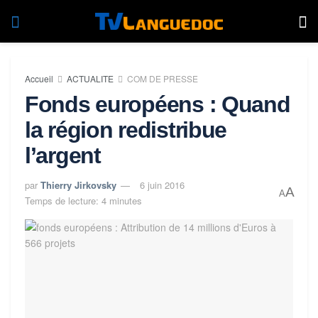
Accueil
ACTUALITE
COM DE PRESSE
Fonds européens : Quand
la région redistribue
l’argent
par
Thierry Jirkovsky
6 juin 2016
A
A
Temps de lecture: 4 minutes