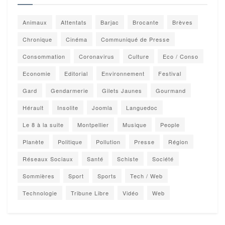
Animaux
Attentats
Barjac
Brocante
Brèves
Chronique
Cinéma
Communiqué de Presse
Consommation
Coronavirus
Culture
Eco / Conso
Economie
Editorial
Environnement
Festival
Gard
Gendarmerie
Gilets Jaunes
Gourmand
Hérault
Insolite
Joomla
Languedoc
Le 8 à la suite
Montpellier
Musique
People
Planète
Politique
Pollution
Presse
Région
Réseaux Sociaux
Santé
Schiste
Société
Sommières
Sport
Sports
Tech / Web
Technologie
Tribune Libre
Vidéo
Web