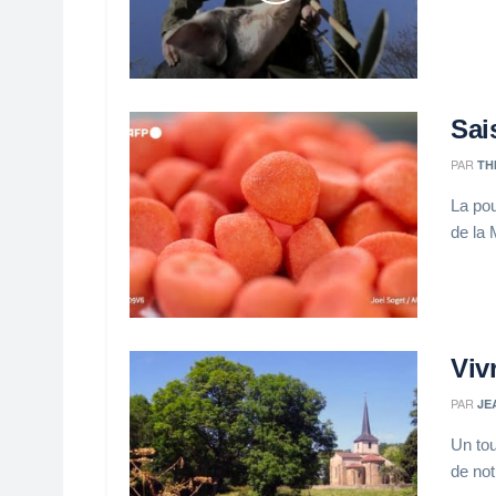
Sai
PAR
TH
La pou
de la
Viv
PAR
JE
Un tou
de not