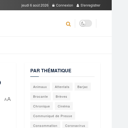
jeudi 6 août 2026
Connexion
S'enregistrer
PAR THÉMATIQUE
P
Animaux
Attentats
Barjac
Brocante
Brèves
A
A
Chronique
Cinéma
Communiqué de Presse
Consommation
Coronavirus