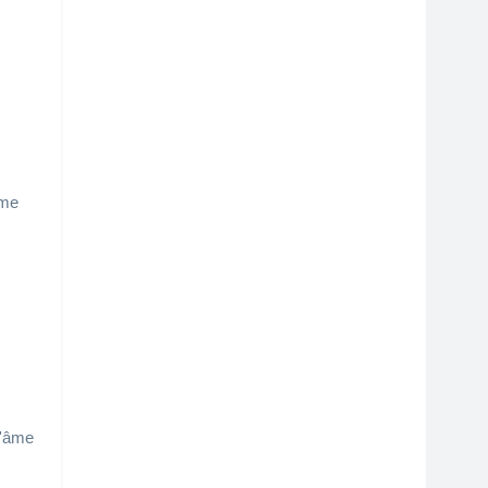
mme
l'âme