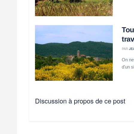
Tou
tra
PAR
JE
On ne 
d'un s
Discussion à propos de ce post