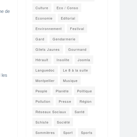
Culture
Eco / Conso
ne de
Economie
Editorial
Environnement
Festival
Gard
Gendarmerie
Gilets Jaunes
Gourmand
Hérault
Insolite
Joomla
Languedoc
Le 8 à la suite
 les
Montpellier
Musique
People
Planète
Politique
Pollution
Presse
Région
Réseaux Sociaux
Santé
Schiste
Société
Sommières
Sport
Sports