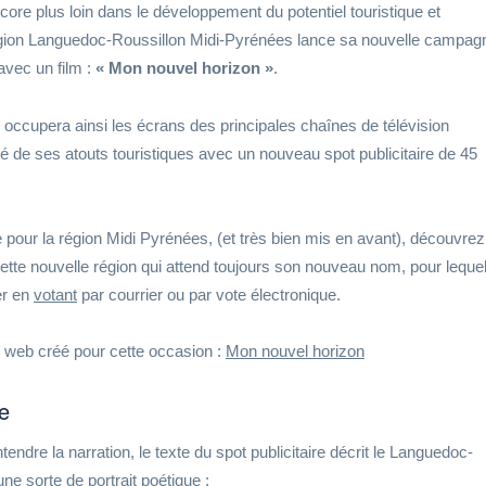
ore plus loin dans le développement du potentiel touristique et
Région Languedoc-Roussillon Midi-Pyrénées lance sa nouvelle campag
avec un film :
« Mon nouvel horizon »
.
 occupera ainsi les écrans des principales chaînes de télévision
ité de ses atouts touristiques avec un nouveau spot publicitaire de 45
e pour la région Midi Pyrénées, (et très bien mis en avant), découvrez
tte nouvelle région qui attend toujours son nouveau nom, pour lequel
er en
votant
par courrier ou par vote électronique.
e web créé pour cette occasion :
Mon nouvel horizon
re
endre la narration, le texte du spot publicitaire décrit le Languedoc-
ne sorte de portrait poétique :