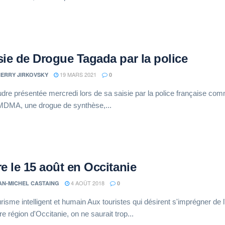
sie de Drogue Tagada par la police
19 MARS 2021
IERRY JIRKOVSKY
0
dre présentée mercredi lors de sa saisie par la police française co
 MDMA, une drogue de synthèse,...
re le 15 août en Occitanie
4 AOÛT 2018
AN-MICHEL CASTAING
0
risme intelligent et humain Aux touristes qui désirent s'imprégner de 
re région d'Occitanie, on ne saurait trop...