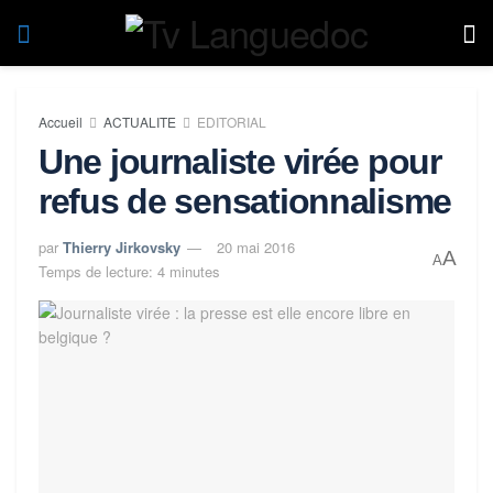
Accueil
ACTUALITE
EDITORIAL
Une journaliste virée pour
refus de sensationnalisme
par
Thierry Jirkovsky
20 mai 2016
A
A
Temps de lecture: 4 minutes