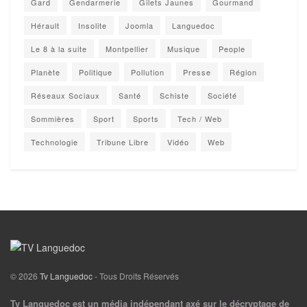
Gard
Gendarmerie
Gilets Jaunes
Gourmand
Hérault
Insolite
Joomla
Languedoc
Le 8 à la suite
Montpellier
Musique
People
Planète
Politique
Pollution
Presse
Région
Réseaux Sociaux
Santé
Schiste
Société
Sommières
Sport
Sports
Tech / Web
Technologie
Tribune Libre
Vidéo
Web
© 2026
Tv Languedoc
- Tous Droits Réservés
Tv Languedoc est un média indépendant axé sur le décryptage de