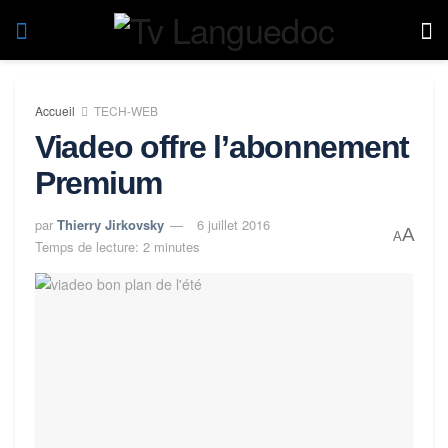
Accueil
TECH-WEB
Viadeo offre l’abonnement
Premium
par
Thierry Jirkovsky
6 juillet 2016
A
A
Temps de lecture: 2 minutes