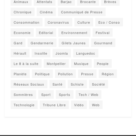
Animaux
Attentats
Barjac
Brocante
Brèves
Chronique
Cinéma
Communiqué de Presse
Consommation
Coronavirus
Culture
Eco / Conso
Economie
Editorial
Environnement
Festival
Gard
Gendarmerie
Gilets Jaunes
Gourmand
Hérault
Insolite
Joomla
Languedoc
Le 8 à la suite
Montpellier
Musique
People
Planète
Politique
Pollution
Presse
Région
Réseaux Sociaux
Santé
Schiste
Société
Sommières
Sport
Sports
Tech / Web
Technologie
Tribune Libre
Vidéo
Web