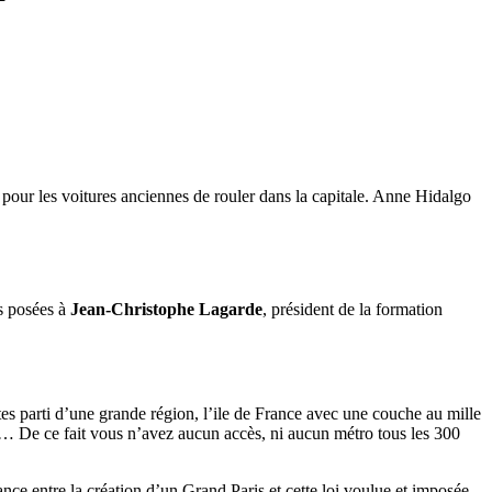
 pour les voitures anciennes de rouler dans la capitale. Anne Hidalgo
ns posées à
Jean-Christophe Lagarde
, président de la formation
es parti d’une grande région, l’ile de France avec une couche au mille
e… De ce fait vous n’avez aucun accès, ni aucun métro tous les 300
ance entre la création d’un Grand Paris et cette loi voulue et imposée