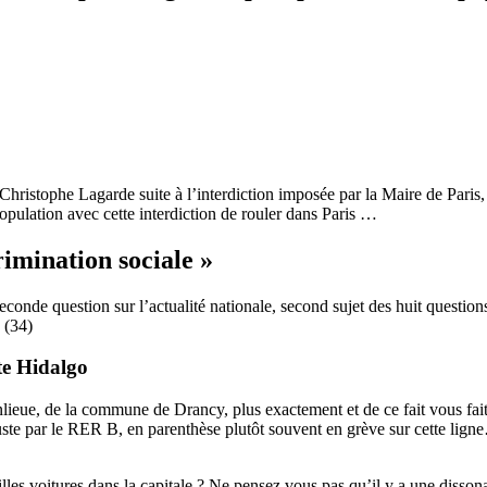
Christophe Lagarde suite à l’interdiction imposée par la Maire de Paris,
a population avec cette interdiction de rouler dans Paris …
rimination sociale »
econde question sur l’actualité nationale, second sujet des huit questio
 (34)
ste Hidalgo
lieue, de la commune de Drancy, plus exactement et de ce fait vous fait
ste par le RER B, en parenthèse plutôt souvent en grève sur cette lign
illes voitures dans la capitale ? Ne pensez vous pas qu’il y a une disson