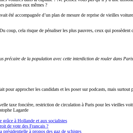
les parisiens eux mêmes ?
avait été accompagnée d’un plan de mesure de reprise de vieilles voitures a
… Du coup, cela risque de pénaliser les plus pauvres, ceux qui possèdent 
lus précaire de la population avec cette interdiction de rouler dans Pari
e
 pour approcher les candidats et les poser sur podcasts, mais surtout pou
elle taxe foncière, restriction de circulation à Paris pour les vieilles vo
ristophe Lagarde
e grâce à Hollande et aux socialistes
droit de vote des Français ?
 présidentielle à propos des gaz de schistes