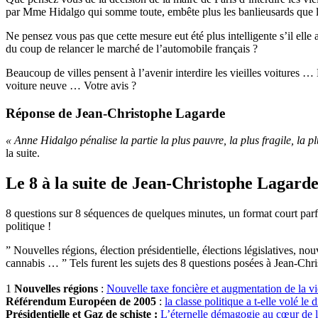
par Mme Hidalgo qui somme toute, embête plus les banlieusards que 
Ne pensez vous pas que cette mesure eut été plus intelligente s’il elle 
du coup de relancer le marché de l’automobile français ?
Beaucoup de villes pensent à l’avenir interdire les vieilles voitures 
voiture neuve … Votre avis ?
Réponse de Jean-Christophe Lagarde
« Anne Hidalgo pénalise la partie la plus pauvre, la plus fragile, la p
la suite.
Le 8 à la suite de Jean-Christophe Lagard
8 questions sur 8 séquences de quelques minutes, un format court parfait
politique !
” Nouvelles régions, élection présidentielle, élections législatives, nouv
cannabis … ” Tels furent les sujets des 8 questions posées à Jean-Ch
1
Nouvelles régions
:
Nouvelle taxe foncière et augmentation de la vi
Référendum Européen de 2005
:
la classe politique a t-elle volé le 
Présidentielle et Gaz de schiste :
L’éternelle démagogie au cœur de la