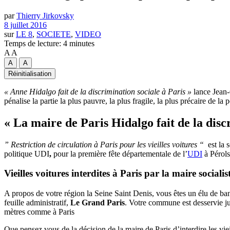
par
Thierry Jirkovsky
8 juillet 2016
sur
LE 8
,
SOCIETE
,
VIDEO
Temps de lecture: 4 minutes
A
A
A
A
Réinitialisation
« Anne Hidalgo fait de la discrimination sociale à Paris »
lance Jean-
pénalise la partie la plus pauvre, la plus fragile, la plus précaire de l
« La maire de Paris Hidalgo fait de la disc
” Restriction de circulation à Paris pour les vieilles voitures “
est la s
politique UDI
,
pour la première fête départementale de l’
UDI
à Pérols
Vieilles voitures interdites à Paris par la maire sociali
A propos de votre région la Seine Saint Denis, vous êtes un élu de ban
feuille administratif,
Le Grand Paris
. Votre commune est desservie ju
mètres comme à Paris
Que pensez vous de la décision de la maire de Paris d’interdire les vie