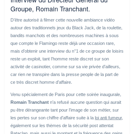
Groupe, Romain Tranchant.
D’être autorisé à filmer cette nouvelle ambiance vidéo
autour des traditionnels jeux du Black Jack, de la roulette,
bandits manchots et des nombreuses machines à sous
que compte le Flamingo reste déjà une occasion rare,
mais d’obtenir une interview du n°1 de ce groupe de loisirs
reste un exploit, tant l’homme reste discret sur son
activité de casinotier, comme sur sa vie privée d’ailleurs,
car rien ne transpire dans la presse people de la part de
ce très discret homme d’affaire.
Venu spécialement de Paris pour cette soirée inaugurale,
Romain Tranchant
n’a refusé aucune question qui aurait
pu être dérangeante tant pour l’image de son métier, sur
les pertes sur son chiffre d’affaire suite à la
loi anti fumeur
,
également sur les thèmes de la sécurité post attentat
Bataclan, mais aussi le montant et la fréquence des gains