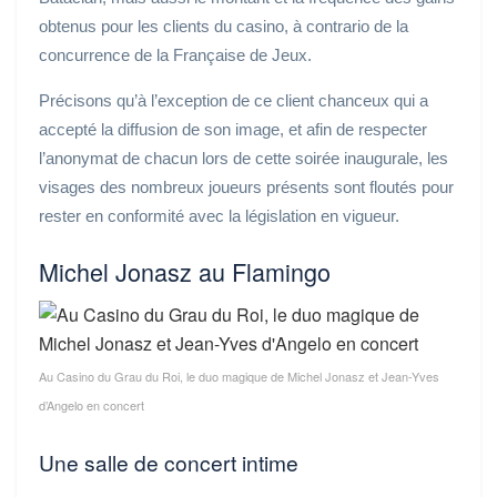
obtenus pour les clients du casino, à contrario de la
concurrence de la Française de Jeux.
Précisons qu’à l’exception de ce client chanceux qui a
accepté la diffusion de son image, et afin de respecter
l’anonymat de chacun lors de cette soirée inaugurale, les
visages des nombreux joueurs présents sont floutés pour
rester en conformité avec la législation en vigueur.
Michel Jonasz au Flamingo
Au Casino du Grau du Roi, le duo magique de Michel Jonasz et Jean-Yves
d’Angelo en concert
Une salle de concert intime