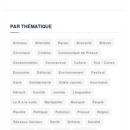
PAR THÉMATIQUE
Animaux
Attentats
Barjac
Brocante
Brèves
Chronique
Cinéma
Communiqué de Presse
Consommation
Coronavirus
Culture
Eco / Conso
Economie
Editorial
Environnement
Festival
Gard
Gendarmerie
Gilets Jaunes
Gourmand
Hérault
Insolite
Joomla
Languedoc
Le 8 à la suite
Montpellier
Musique
People
Planète
Politique
Pollution
Presse
Région
Réseaux Sociaux
Santé
Schiste
Société