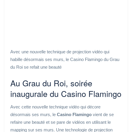
Avec une nouvelle technique de projection vidéo qui
habille désormais ses murs
,
le Casino Flamingo du Grau
du Roi se refait une beauté
Au Grau du Roi, soirée
inaugurale du Casino Flamingo
Avec cette nouvelle technique vidéo qui décore
désormais ses murs
,
le
Casino Flamingo
vient de se
refaire une beauté et se pare de vidéos en utilisant le
mapping sur ses murs. Une technologie de projection