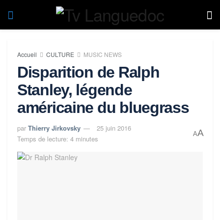
Accueil
CULTURE
MUSIC NEWS
Disparition de Ralph
Stanley, légende
américaine du bluegrass
par
Thierry Jirkovsky
25 juin 2016
A
A
Temps de lecture: 4 minutes