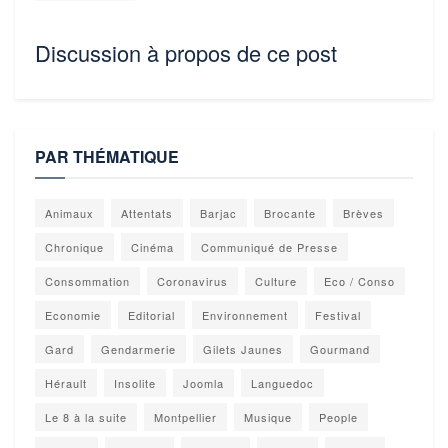
Discussion à propos de ce post
PAR THÉMATIQUE
Animaux
Attentats
Barjac
Brocante
Brèves
Chronique
Cinéma
Communiqué de Presse
Consommation
Coronavirus
Culture
Eco / Conso
Economie
Editorial
Environnement
Festival
Gard
Gendarmerie
Gilets Jaunes
Gourmand
Hérault
Insolite
Joomla
Languedoc
Le 8 à la suite
Montpellier
Musique
People