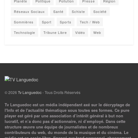
Planète
Politique
Pollution
Presse
Région
Réseaux Sociaux
Santé
Schiste
Société
Sommières
Sport
Sports
Tech / Web
Technologie
Tribune Libre
Vidéo
Web
© 2026
Tv Languedoc
- Tous Droits Réservés
Tv Languedoc est un média indépendant axé sur le décryptage de
l'Info et de l'actualité thématique sous toutes ses formes. Ce pure
player est géré par une association d’intérêt général à but non
lucratif, et n’a donc pas d’actionnaire, ni d’employé. Dans cette
structure œuvre une équipe de journalistes et de nombreux
contributeurs du web, du monde de la musique et du cinéma. Le
média est en accès libre, financé sur fond personnel, abonnement,