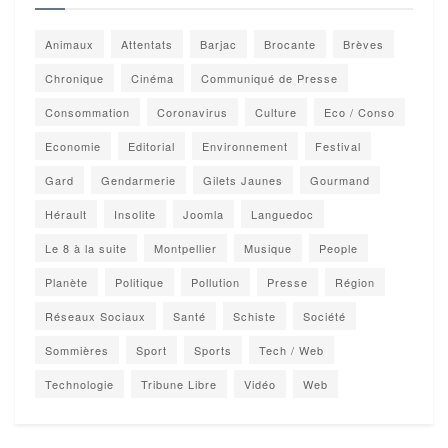
Animaux
Attentats
Barjac
Brocante
Brèves
Chronique
Cinéma
Communiqué de Presse
Consommation
Coronavirus
Culture
Eco / Conso
Economie
Editorial
Environnement
Festival
Gard
Gendarmerie
Gilets Jaunes
Gourmand
Hérault
Insolite
Joomla
Languedoc
Le 8 à la suite
Montpellier
Musique
People
Planète
Politique
Pollution
Presse
Région
Réseaux Sociaux
Santé
Schiste
Société
Sommières
Sport
Sports
Tech / Web
Technologie
Tribune Libre
Vidéo
Web