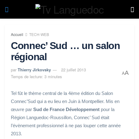
Accueil
TECH-WEB
Connec’ Sud … un salon
régional
par
Thierry Jirkovsky
22 juillet 2013
A
A
Temps de lecture: 3 minutes
Tel fût le thème central de la 4ème édition du Salon
Connec’Sud qui a eu lieu en Juin à Montpellier. Mis en
œuvre par
Sud de France Développement
pour la
Région Languedoc-Roussillon, Connec’ Sud était
l’évènement professionnel à ne pas louper cette année
2013.