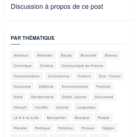
Discussion à propos de ce post
PAR THÉMATIQUE
Animaux
Attentats
Barjac
Brocante
Brèves
Chronique
Cinéma
Communiqué de Presse
Consommation
Coronavirus
Culture
Eco / Conso
Economie
Editorial
Environnement
Festival
Gard
Gendarmerie
Gilets Jaunes
Gourmand
Hérault
Insolite
Joomla
Languedoc
Le 8 à la suite
Montpellier
Musique
People
Planète
Politique
Pollution
Presse
Région