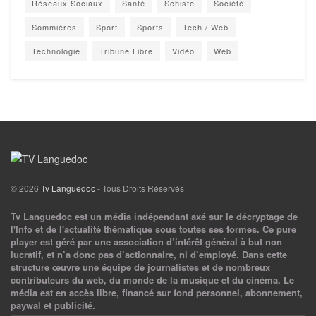
Réseaux Sociaux
Santé
Schiste
Société
Sommières
Sport
Sports
Tech / Web
Technologie
Tribune Libre
Vidéo
Web
© 2026
Tv Languedoc
- Tous Droits Réservés
Tv Languedoc est un média indépendant axé sur le décryptage de
l'Info et de l'actualité thématique sous toutes ses formes. Ce pure
player est géré par une association d’intérêt général à but non
lucratif, et n’a donc pas d’actionnaire, ni d’employé. Dans cette
structure œuvre une équipe de journalistes et de nombreux
contributeurs du web, du monde de la musique et du cinéma. Le
média est en accès libre, financé sur fond personnel, abonnement,
paywal et publicité.