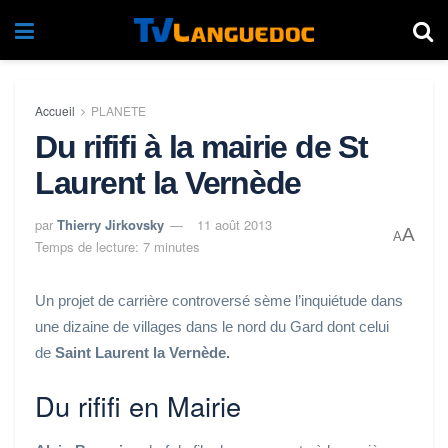
Accueil
PLANETE
Du rififi à la mairie de St
Laurent la Vernède
par
Thierry Jirkovsky
11 août 2013
A
A
Temps de lecture: 7 minutes
Un projet de carrière controversé sème l’inquiétude dans
une dizaine de villages dans le nord du Gard dont celui
de
Saint Laurent la Vernède.
Du rififi en Mairie