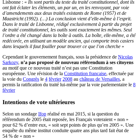
Lisbonne : «
Ils sont partis du texte du traité constitutionnel, dont ils
ont fait éclater les éléments, un par un, en les renvoyant, par voie
d’amendements aux deux traités existants de Rome (1957) et de
Maastricht (1992). (…) La conclusion vient d’elle-même à l’esprit.
Dans le traité de Lisbonne, rédigé exclusivement à partir du projet
de traité constitutionnel, les outils sont exactement les mêmes. Seul
l’ordre a été changé dans la boîte à outils. La boîte, elle-même, a été
redécorée, en utilisant un modèle ancien, qui comporte trois casiers
dans lesquels il faut fouiller pour trouver ce que l’on cherche
»
Cependant le gouvernement français, sous la présidence de
Nicolas
Sarkozy
,
n’a pas proposé de nouveau référendum à ses citoyens
au motif que ce nouveau traité n’est pas une Constitution
européenne. Une révision de la
Constitution française
, effectuée par
la voie du
Congrès
le
4
février
2008
au
château de Versailles
, a
permis la ratification du traité lui-même par la voie parlementaire le
8
février
Intentions de vote ultérieures
Selon un sondage
Ifop
réalisé en mai 2015, si la question du
référendum de 2005 était reposée, les Français voteraient « non »
pour 62 % d’entre eux, « soit sept points de plus qu’en 2005 ». Une
enquête du même institut conduite quatre ans plus tard fait état de
54 % de « non »