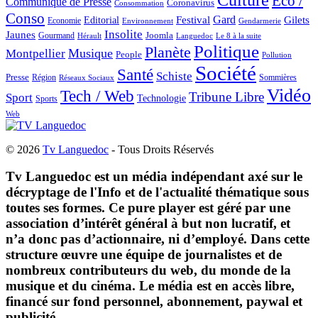
Eco /
Communiqué de Presse
Coronavirus
Consommation
Conso
Gard
Editorial
Festival
Gilets
Economie
Gendarmerie
Environnement
Insolite
Jaunes
Gourmand
Joomla
Hérault
Le 8 à la suite
Languedoc
Politique
Planète
Musique
Montpellier
People
Pollution
Société
Santé
Schiste
Presse
Région
Sommières
Réseaux Sociaux
Vidéo
Tech / Web
Tribune Libre
Sport
Technologie
Sports
Web
© 2026
Tv Languedoc
- Tous Droits Réservés
Tv Languedoc est un média indépendant axé sur le
décryptage de l'Info et de l'actualité thématique sous
toutes ses formes. Ce pure player est géré par une
association d’intérêt général à but non lucratif, et
n’a donc pas d’actionnaire, ni d’employé. Dans cette
structure œuvre une équipe de journalistes et de
nombreux contributeurs du web, du monde de la
musique et du cinéma. Le média est en accès libre,
financé sur fond personnel, abonnement, paywal et
publicité.