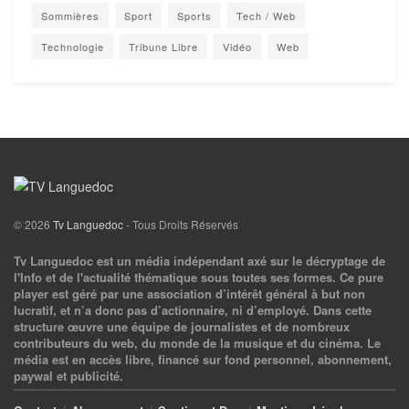
Sommières
Sport
Sports
Tech / Web
Technologie
Tribune Libre
Vidéo
Web
© 2026
Tv Languedoc
- Tous Droits Réservés
Tv Languedoc est un média indépendant axé sur le décryptage de
l'Info et de l'actualité thématique sous toutes ses formes. Ce pure
player est géré par une association d’intérêt général à but non
lucratif, et n’a donc pas d’actionnaire, ni d’employé. Dans cette
structure œuvre une équipe de journalistes et de nombreux
contributeurs du web, du monde de la musique et du cinéma. Le
média est en accès libre, financé sur fond personnel, abonnement,
paywal et publicité.