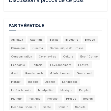
PAR THÉMATIQUE
Animaux
Attentats
Barjac
Brocante
Brèves
Chronique
Cinéma
Communiqué de Presse
Consommation
Coronavirus
Culture
Eco / Conso
Economie
Editorial
Environnement
Festival
Gard
Gendarmerie
Gilets Jaunes
Gourmand
Hérault
Insolite
Joomla
Languedoc
Le 8 à la suite
Montpellier
Musique
People
Planète
Politique
Pollution
Presse
Région
Réseaux Sociaux
Santé
Schiste
Société