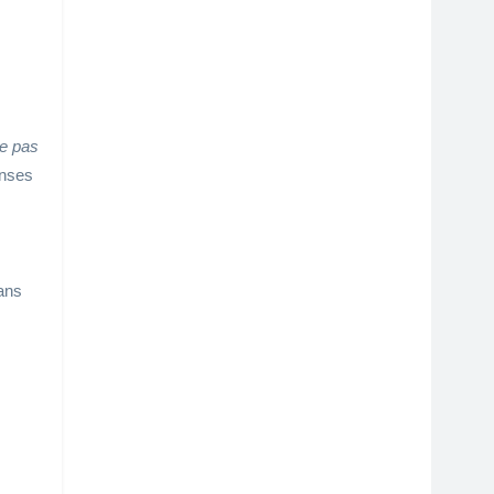
e pas
enses
ans