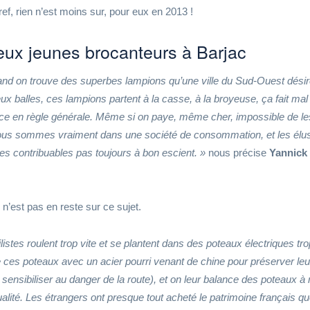
ref, rien n’est moins sur, pour eux en 2013 !
ux jeunes brocanteurs à Barjac
and on trouve des superbes lampions qu’une ville du Sud-Ouest dési
x balles, ces lampions partent à la casse, à la broyeuse, ça fait mal 
ce en règle générale. Même si on paye, même cher, impossible de le
Nous sommes vraiment dans une société de consommation, et les élus
des contribuables pas toujours à bon escient. »
nous précise
Yannick
n’est pas en reste sur ce sujet.
istes roulent trop vite et se plantent dans des poteaux électriques tro
e ces poteaux avec un acier pourri venant de chine pour préserver leu
les sensibiliser au danger de la route), et on leur balance des poteaux à 
lité. Les étrangers ont presque tout acheté le patrimoine français q