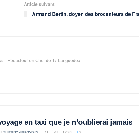
Article suivant
Armand Bertin, doyen des brocanteurs de Fr
ges - Rédacteur en Chef de Tv Languedoc
voyage en taxi que je n’oublierai jamais
R
14 FÉVRIER 2022
THIERRY JIRKOVSKY
0