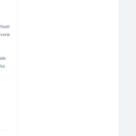
 Noël
 venir
vide
loi.