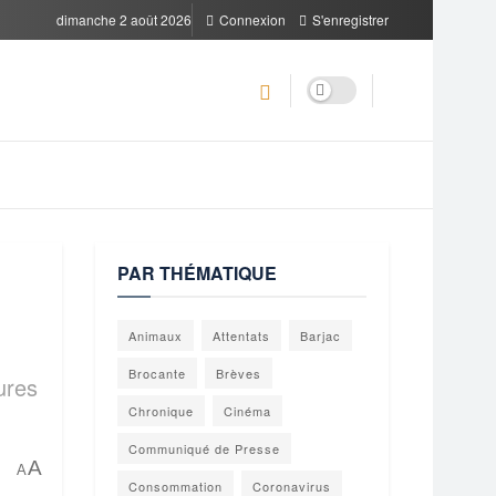
dimanche 2 août 2026
Connexion
S'enregistrer
PAR THÉMATIQUE
Animaux
Attentats
Barjac
Brocante
Brèves
ures
Chronique
Cinéma
Communiqué de Presse
A
A
Consommation
Coronavirus