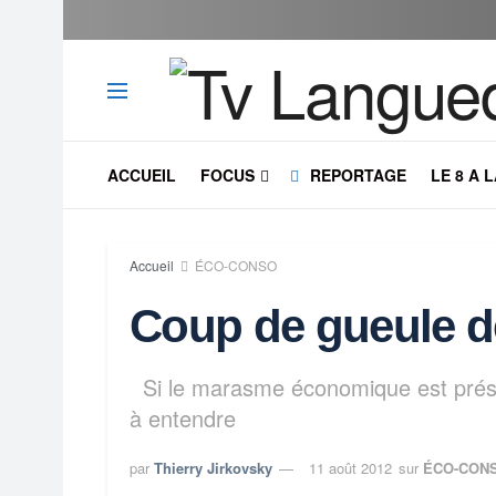
ACCUEIL
FOCUS
REPORTAGE
LE 8 A 
Accueil
ÉCO-CONSO
Coup de gueule d
Si le marasme économique est présent
à entendre
par
Thierry Jirkovsky
11 août 2012
sur
ÉCO-CON