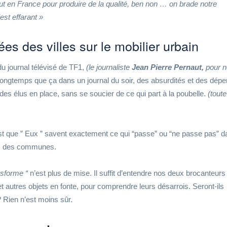
ut en France pour produire de la qualité, ben non … on brade notre
est effarant »
s des villes sur le mobilier urbain
 du journal télévisé de TF1,
(le journaliste
Jean Pierre Pernaut,
pour n
si longtemps que ça dans un journal du soir, des absurdités et des dép
 des élus en place, sans se soucier de ce qui part à la poubelle.
(toute
st que ” Eux ” savent exactement ce qui “passe” ou “ne passe pas” d
es des communes.
nsforme “
n’est plus de mise. Il suffit d’entendre nos deux brocanteurs
 autres objets en fonte, pour comprendre leurs désarrois. Seront-ils
 Rien n’est moins sûr.