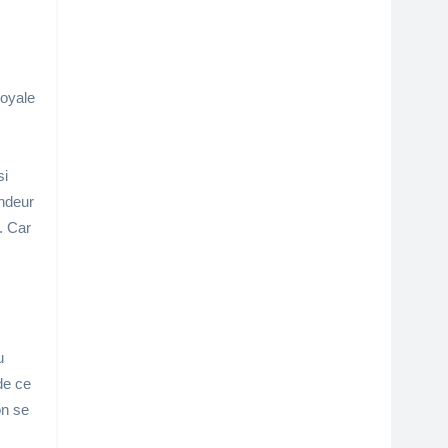
loyale
si
endeur
. Car
u
de ce
on se