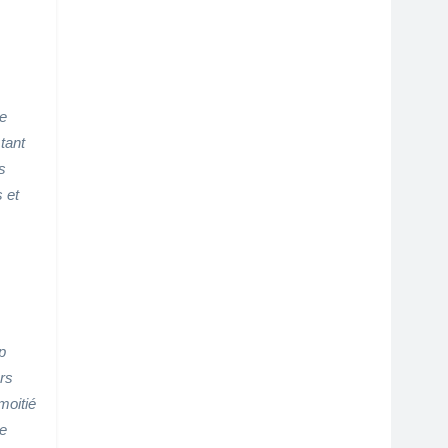
re
tant
s
 et
p
rs
moitié
ue