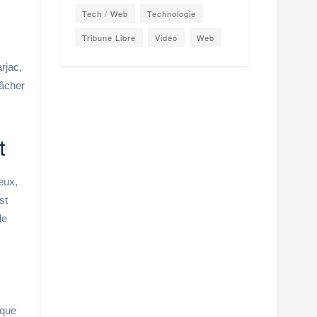
Tech / Web
Technologie
Tribune Libre
Vidéo
Web
rjac,
fâcher
t
eux,
st
le
s
 que