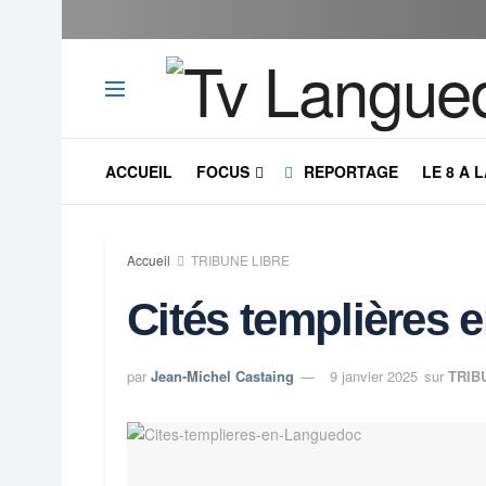
ACCUEIL
FOCUS
REPORTAGE
LE 8 A 
Accueil
TRIBUNE LIBRE
Cités templières
par
Jean-Michel Castaing
9 janvier 2025
sur
TRIB