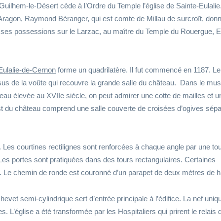
Guilhem-le-Désert cède à l’Ordre du Temple l’église de Sainte-Eulalie
’Aragon, Raymond Béranger, qui est comte de Millau de surcroît, don
es ses possessions sur le Larzac, au maître du Temple du Rouergue, E
Eulalie-de-Cernon
forme un quadrilatère. Il fut commencé en 1187. Le
sus de la voûte qui recouvre la grande salle du château. Dans le mu
eau élevée au XVIIe siècle, on peut admirer une cotte de mailles et u
 est du château comprend une salle couverte de croisées d’ogives sép
 Les courtines rectilignes sont renforcées à chaque angle par une to
 Les portes sont pratiquées dans des tours rectangulaires. Certaines
. Le chemin de ronde est couronné d’un parapet de deux mètres de h
 chevet semi-cylindrique sert d’entrée principale à l’édifice. La nef uniq
. L’église a été transformée par les Hospitaliers qui prirent le relais 