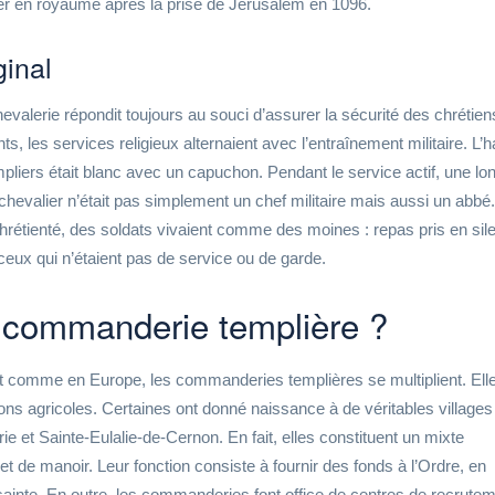
ituer en royaume après la prise de Jérusalem en 1096.
ginal
hevalerie répondit toujours au souci d’assurer la sécurité des chrétien
s, les services religieux alternaient avec l’entraînement militaire. L’h
pliers était blanc avec un capuchon. Pendant le service actif, une lo
 chevalier n’était pas simplement un chef militaire mais aussi un abbé
a chrétienté, des soldats vivaient comme des moines : repas pris en sil
r ceux qui n’étaient pas de service ou de garde.
 commanderie templière ?
nt comme en Europe, les commanderies templières se multiplient. Ell
ons agricoles. Certaines ont donné naissance à de véritables villages
 et Sainte-Eulalie-de-Cernon. En fait, elles constituent un mixte
et de manoir. Leur fonction consiste à fournir des fonds à l’Ordre, en
sainte. En outre, les commanderies font office de centres de recrutem