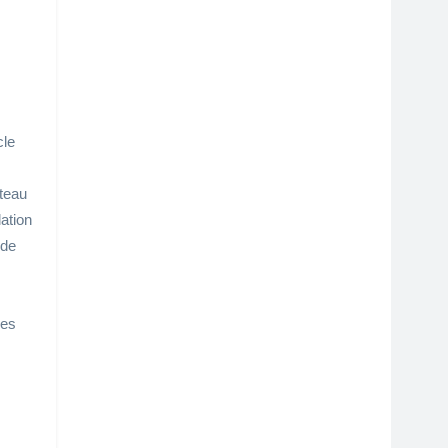
cle
âteau
lation
 de
res