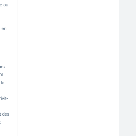
re ou
s en
urs
il
 le
ivit-
t des
t