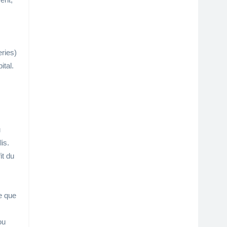
eries)
ital.
u
is.
it du
ce que
ou