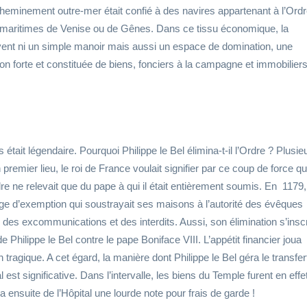
eminement outre-mer était confié à des navires appartenant à l’Ord
s maritimes de Venise ou de Gênes. Dans ce tissu économique, la
ent ni un simple manoir mais aussi un espace de domination, une
on forte et constituée de biens, fonciers à la campagne et immobilier
tait légendaire. Pourquoi Philippe le Bel élimina-t-il l’Ordre ? Plusie
remier lieu, le roi de France voulait signifier par ce coup de force qu’
dre ne relevait que du pape à qui il était entièrement soumis. En 1179,
lège d’exemption qui soustrayait ses maisons à l’autorité des évêques
bri des excommunications et des interdits. Aussi, son élimination s’inscr
e Philippe le Bel contre le pape Boniface VIII. L’appétit financier joua
tragique. A cet égard, la manière dont Philippe le Bel géra le transfer
 est significative. Dans l’intervalle, les biens du Temple furent en effe
a ensuite de l’Hôpital une lourde note pour frais de garde !