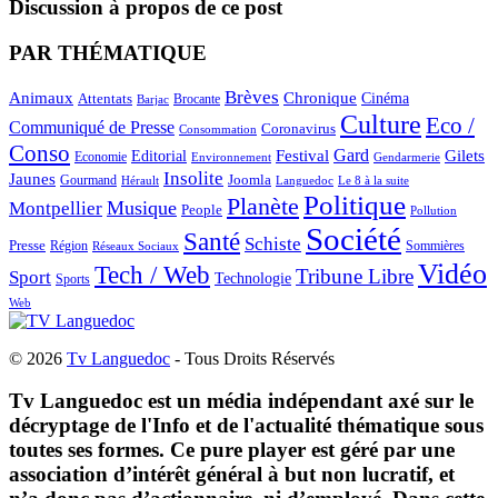
Discussion à propos de ce post
PAR THÉMATIQUE
Brèves
Animaux
Chronique
Cinéma
Attentats
Brocante
Barjac
Culture
Eco /
Communiqué de Presse
Coronavirus
Consommation
Conso
Gard
Editorial
Festival
Gilets
Economie
Gendarmerie
Environnement
Insolite
Jaunes
Gourmand
Joomla
Hérault
Le 8 à la suite
Languedoc
Politique
Planète
Musique
Montpellier
People
Pollution
Société
Santé
Schiste
Presse
Région
Sommières
Réseaux Sociaux
Vidéo
Tech / Web
Tribune Libre
Sport
Technologie
Sports
Web
© 2026
Tv Languedoc
- Tous Droits Réservés
Tv Languedoc est un média indépendant axé sur le
décryptage de l'Info et de l'actualité thématique sous
toutes ses formes. Ce pure player est géré par une
association d’intérêt général à but non lucratif, et