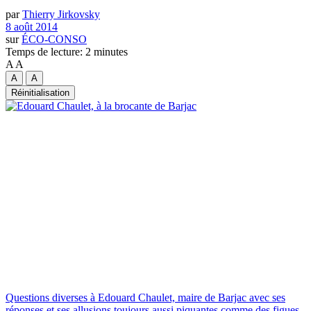
par
Thierry Jirkovsky
8 août 2014
sur
ÉCO-CONSO
Temps de lecture: 2 minutes
A
A
A
A
Réinitialisation
Questions diverses à Edouard Chaulet, maire de Barjac avec ses
réponses et ses allusions toujours aussi piquantes comme des figues