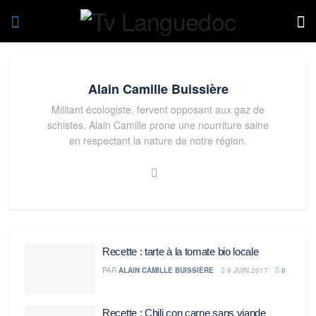
Alain Camille Buissière
Militant écologiste, fervent opposant aux gaz de
schistes, Alain Camille prone une nourriture saine
en respectant la nature de notre région.
Recette : tarte à la tomate bio locale
PAR
ALAIN CAMILLE BUISSIÈRE
9 JUIN 2017
0
Recette : Chili con carne sans viande