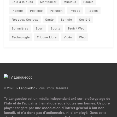
Le 8 à la suite
Montpellier
Musique
People
Planète
Politique
Pollution
Presse
Région
Réseaux Sociaux
Santé
Schiste
Société
Sommières
Sport
Sports
Tech / Web
Technologie
Tribune Libre
Vidéo
Web
© 2026
Tv Languedoc
- Tous Droits Réservés
Tv Languedoc est un média indépendant axé sur le décryptage de
l'Info et de l'actualité thématique sous toutes ses formes. Ce pure
player est géré par une association d’intérêt général à but non
lucratif, et n’a donc pas d’actionnaire, ni d’employé. Dans cette