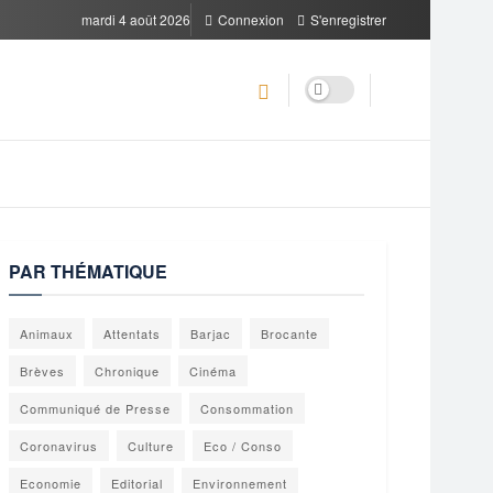
mardi 4 août 2026
Connexion
S'enregistrer
PAR THÉMATIQUE
Animaux
Attentats
Barjac
Brocante
Brèves
Chronique
Cinéma
Communiqué de Presse
Consommation
Coronavirus
Culture
Eco / Conso
Economie
Editorial
Environnement