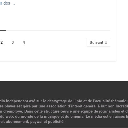
r des ...
2
3
4
Suivant
a indépendant axé sur le décryptage de l'Info et de l'actualité thématiq
e player est géré par une association d’intérêt général à but non lucratif,
ni d’employé. Dans cette structure œuvre une équipe de journalistes et d
du web, du monde de la musique et du cinéma. Le média est en accès li
el, abonnement, paywal et publicité.