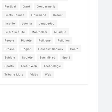
Festival
Gard
Gendarmerie
Gilets Jaunes
Gourmand
Hérault
Insolite
Joomla
Languedoc
Le 8 à la suite
Montpellier
Musique
People
Planète
Politique
Pollution
Presse
Région
Réseaux Sociaux
Santé
Schiste
Société
Sommières
Sport
Sports
Tech / Web
Technologie
Tribune Libre
Vidéo
Web