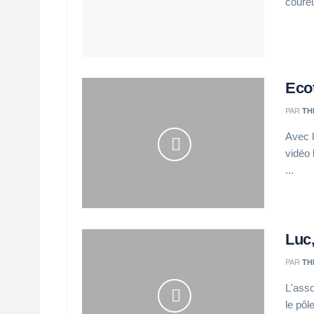
coureu
Ecot
PAR
TH
Avec l
vidéo 
...
Luc,
PAR
TH
L'asso
le pôl