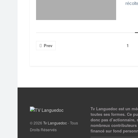
récolte
Prev
1
Tv Languedoc est un médi
toutes ses formes. Ce pur
donc pas d’actionnaire, 
© 2026
Tv Languedoc
- Tous
nombreux contributeurs 
Droits Réservés
financé sur fond personn