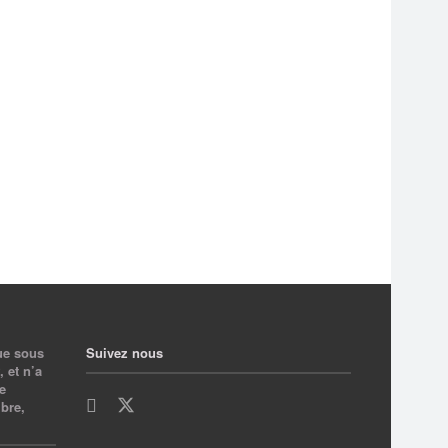
ue sous
Suivez nous
 et n’a
e
bre,