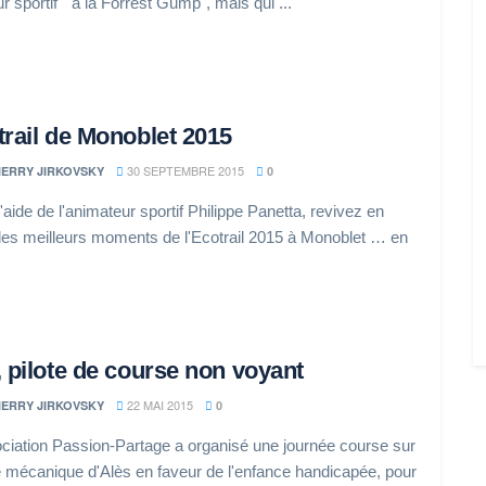
r sportif " à la Forrest Gump", mais qui ...
rail de Monoblet 2015
30 SEPTEMBRE 2015
IERRY JIRKOVSKY
0
'aide de l'animateur sportif Philippe Panetta, revivez en
les meilleurs moments de l'Ecotrail 2015 à Monoblet … en
 pilote de course non voyant
22 MAI 2015
IERRY JIRKOVSKY
0
ciation Passion-Partage a organisé une journée course sur
e mécanique d'Alès en faveur de l'enfance handicapée, pour