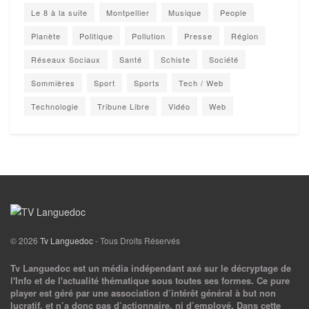
Le 8 à la suite
Montpellier
Musique
People
Planète
Politique
Pollution
Presse
Région
Réseaux Sociaux
Santé
Schiste
Société
Sommières
Sport
Sports
Tech / Web
Technologie
Tribune Libre
Vidéo
Web
© 2026
Tv Languedoc
- Tous Droits Réservés
Tv Languedoc est un média indépendant axé sur le décryptage de
l'Info et de l'actualité thématique sous toutes ses formes. Ce pure
player est géré par une association d’intérêt général à but non
lucratif, et n’a donc pas d’actionnaire, ni d’employé. Dans cette