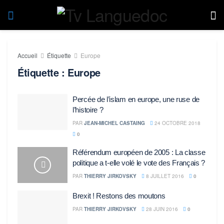
Accueil
Étiquette
Europe
Étiquette :
Europe
Percée de l’islam en europe, une ruse de
l’histoire ?
PAR
JEAN-MICHEL CASTAING
24 OCTOBRE 2018
0
Référendum européen de 2005 : La classe
politique a t-elle volé le vote des Français ?
PAR
THIERRY JIRKOVSKY
8 JUILLET 2016
0
Brexit ! Restons des moutons
PAR
THIERRY JIRKOVSKY
28 JUIN 2016
0