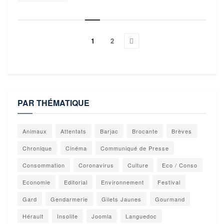
1
2
PAR THÉMATIQUE
Animaux
Attentats
Barjac
Brocante
Brèves
Chronique
Cinéma
Communiqué de Presse
Consommation
Coronavirus
Culture
Eco / Conso
Economie
Editorial
Environnement
Festival
Gard
Gendarmerie
Gilets Jaunes
Gourmand
Hérault
Insolite
Joomla
Languedoc