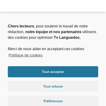
PAR THÉMATIQUE
Chers lecteurs
, pour soutenir le travail de notre
rédaction,
notre équipe et nos partenaires
utilisons
Animaux
Attentats
Barjac
Brocante
Brèves
des cookies pour optimiser
Tv Languedoc.
Chronique
Cinéma
Communiqué de Presse
Merci de nous aider en acceptant ces cookies
Consommation
Coronavirus
Culture
Eco / Conso
Politique de cookies
Economie
Editorial
Environnement
Festival
Gard
Gendarmerie
Gilets Jaunes
Gourmand
Tout accepter
Hérault
Insolite
Joomla
Languedoc
Le 8 à la suite
Montpellier
Musique
People
Tout refuser
Planète
Politique
Pollution
Presse
Région
Réseaux Sociaux
Santé
Schiste
Société
Préférences