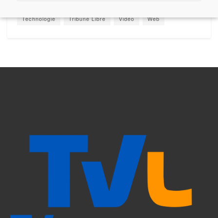
Sommières
Sport
Sports
Tech / Web
Technologie
Tribune Libre
Vidéo
Web