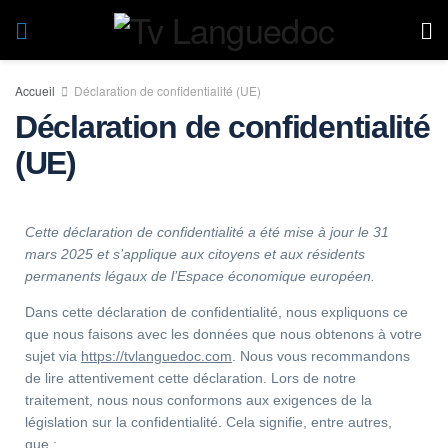
Accueil
Déclaration de confidentialité (UE)
Déclaration de confidentialité
(UE)
Cette déclaration de confidentialité a été mise à jour le 31
mars 2025 et s’applique aux citoyens et aux résidents
permanents légaux de l’Espace économique européen.
Dans cette déclaration de confidentialité, nous expliquons ce
que nous faisons avec les données que nous obtenons à votre
sujet via
https://tvlanguedoc.com
. Nous vous recommandons
de lire attentivement cette déclaration. Lors de notre
traitement, nous nous conformons aux exigences de la
législation sur la confidentialité. Cela signifie, entre autres,
que :