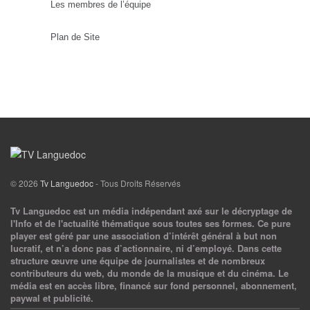
Les membres de l’équipe
Plan de Site
© 2026
Tv Languedoc
- Tous Droits Réservés
Tv Languedoc est un média indépendant axé sur le décryptage de
l'Info et de l'actualité thématique sous toutes ses formes. Ce pure
player est géré par une association d’intérêt général à but non
lucratif, et n’a donc pas d’actionnaire, ni d’employé. Dans cette
structure œuvre une équipe de journalistes et de nombreux
contributeurs du web, du monde de la musique et du cinéma. Le
média est en accès libre, financé sur fond personnel, abonnement,
paywal et publicité.