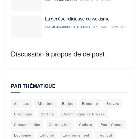
PAR
TV LANGUEDOC
7 AVRIL 2023
0
La genèse religieuse du wokisme
PAR
JEAN-MICHEL CASTAING
16 MARS 2023
0
Discussion à propos de ce post
PAR THÉMATIQUE
Animaux
Attentats
Barjac
Brocante
Brèves
Chronique
Cinéma
Communiqué de Presse
Consommation
Coronavirus
Culture
Eco / Conso
Economie
Editorial
Environnement
Festival