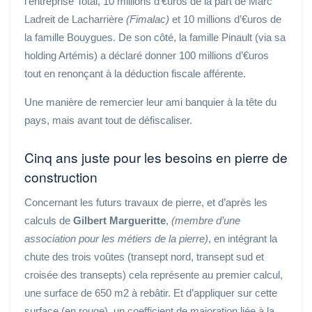
l’entreprise Total, 10 millions d’€uros de la part de Marc
Ladreit de Lacharrière
(Fimalac)
et 10 millions d’€uros de
la famille Bouygues. De son côté, la famille Pinault (via sa
holding Artémis) a déclaré donner 100 millions d’€uros
tout en renonçant à la déduction fiscale afférente.
Une manière de remercier leur ami banquier à la tête du
pays, mais avant tout de défiscaliser.
Cinq ans juste pour les besoins en pierre de
construction
Concernant les futurs travaux de pierre, et d’après les
calculs de
Gilbert Margueritte
,
(membre d’une
association pour les métiers de la pierre)
, en intégrant la
chute des trois voûtes (transept nord, transept sud et
croisée des transepts) cela représente au premier calcul,
une surface de 650 m2 à rebâtir. Et d’appliquer sur cette
surface (en rouge), un coefficient de majoration liée à la