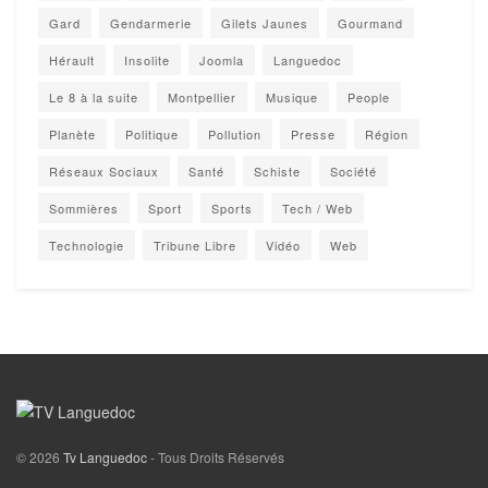
Gard
Gendarmerie
Gilets Jaunes
Gourmand
Hérault
Insolite
Joomla
Languedoc
Le 8 à la suite
Montpellier
Musique
People
Planète
Politique
Pollution
Presse
Région
Réseaux Sociaux
Santé
Schiste
Société
Sommières
Sport
Sports
Tech / Web
Technologie
Tribune Libre
Vidéo
Web
© 2026
Tv Languedoc
- Tous Droits Réservés