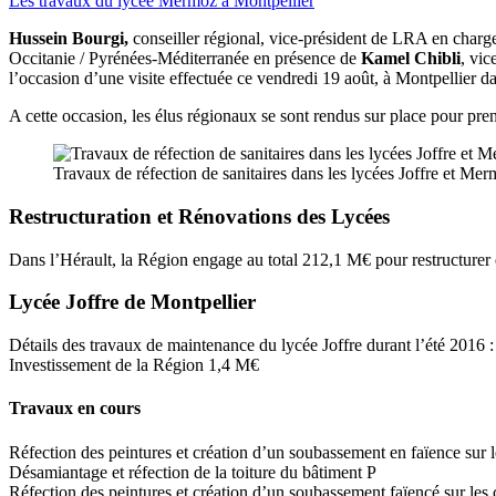
Les travaux du lycée Mermoz à Montpellier
Hussein Bourgi,
conseiller régional, vice-président de LRA en charg
Occitanie / Pyrénées-Méditerranée en présence de
Kamel Chibli
, vic
l’occasion d’une visite effectuée ce vendredi 19 août, à Montpellier d
A cette occasion, les élus régionaux se sont rendus sur place pour pre
Travaux de réfection de sanitaires dans les lycées Joffre et Me
Restructuration et Rénovations des Lycées
Dans l’Hérault, la Région engage au total 212,1 M€ pour restructurer e
Lycée Joffre de Montpellier
Détails des travaux de maintenance du lycée Joffre durant l’été 2016 :
Investissement de la Région 1,4 M€
Travaux en cours
Réfection des peintures et création d’un soubassement en faïence sur l
Désamiantage et réfection de la toiture du bâtiment P
Réfection des peintures et création d’un soubassement faïencé sur les c