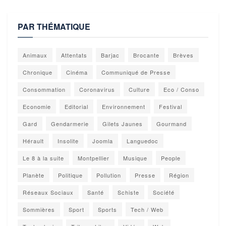
PAR THÉMATIQUE
Animaux
Attentats
Barjac
Brocante
Brèves
Chronique
Cinéma
Communiqué de Presse
Consommation
Coronavirus
Culture
Eco / Conso
Economie
Editorial
Environnement
Festival
Gard
Gendarmerie
Gilets Jaunes
Gourmand
Hérault
Insolite
Joomla
Languedoc
Le 8 à la suite
Montpellier
Musique
People
Planète
Politique
Pollution
Presse
Région
Réseaux Sociaux
Santé
Schiste
Société
Sommières
Sport
Sports
Tech / Web