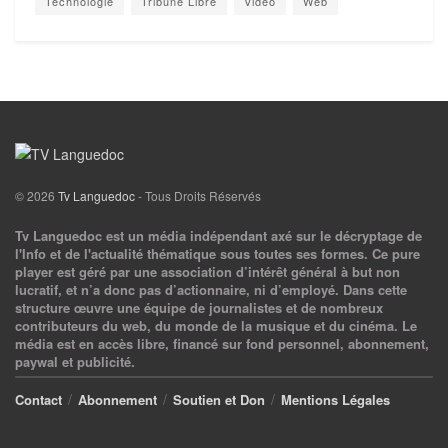
Technologie
Tribune Libre
Vidéo
Web
© 2026
Tv Languedoc
- Tous Droits Réservés
Tv Languedoc est un média indépendant axé sur le décryptage de
l'Info et de l'actualité thématique sous toutes ses formes. Ce pure
player est géré par une association d’intérêt général à but non
lucratif, et n’a donc pas d’actionnaire, ni d’employé. Dans cette
structure œuvre une équipe de journalistes et de nombreux
contributeurs du web, du monde de la musique et du cinéma. Le
média est en accès libre, financé sur fond personnel, abonnement,
paywal et publicité.
Contact
Abonnement
Soutien et Don
Mentions Légales