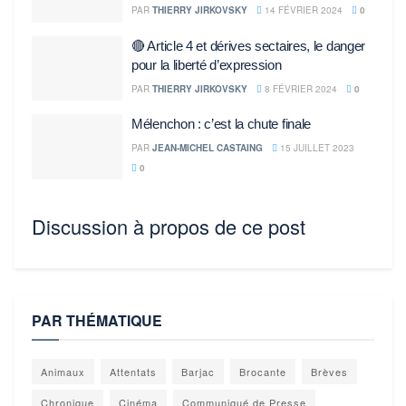
PAR
THIERRY JIRKOVSKY
14 FÉVRIER 2024
0
🔴 Article 4 et dérives sectaires, le danger
pour la liberté d’expression
PAR
THIERRY JIRKOVSKY
8 FÉVRIER 2024
0
Mélenchon : c’est la chute finale
PAR
JEAN-MICHEL CASTAING
15 JUILLET 2023
0
Discussion à propos de ce post
PAR THÉMATIQUE
Animaux
Attentats
Barjac
Brocante
Brèves
Chronique
Cinéma
Communiqué de Presse