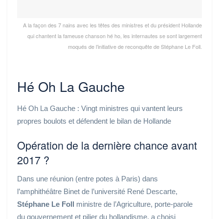
A la façon des 7 nains avec les têtes des ministres et du président Hollande
qui chantent la fameuse chanson hé ho, les internautes se sont largement
moqués de l’initiative de reconquête de Stéphane Le Foll.
Hé Oh La Gauche
Hé Oh La Gauche : Vingt ministres qui vantent leurs
propres boulots et défendent le bilan de Hollande
Opération de la dernière chance avant
2017 ?
Dans une réunion (entre potes à Paris) dans
l’amphithéâtre Binet de l’université René Descarte,
Stéphane Le Foll
ministre de l’Agriculture, porte-parole
du gouvernement et pilier du hollandisme, a choisi