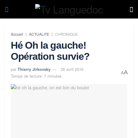
Accueil
ACTUALITE
CHRONIQUE
Hé Oh la gauche!
Opération survie?
par
Thierry Jirkovsky
26 avril 2016
A
A
Temps de lecture: 7 minutes