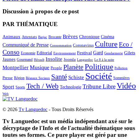
Discussion à propos de ce post
PAR THÉMATIQUE
Brèves
Animaux
Chronique
Cinéma
Attentats
Brocante
Barjac
Culture
Eco /
Communiqué de Presse
Coronavirus
Consommation
Conso
Gard
Editorial
Festival
Gilets
Economie
Gendarmerie
Environnement
Insolite
Jaunes
Gourmand
Joomla
Hérault
Le 8 à la suite
Languedoc
Politique
Planète
Musique
Montpellier
People
Pollution
Société
Santé
Schiste
Presse
Région
Sommières
Réseaux Sociaux
Vidéo
Tech / Web
Tribune Libre
Sport
Technologie
Sports
Web
© 2026
Tv Languedoc
- Tous Droits Réservés
Tv Languedoc est un média indépendant axé sur le
décryptage de l'Info et de l'actualité thématique sous
toutes ses formes. Ce pure player est géré par une